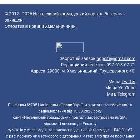
© 2012 - 2026
Незалежний громадський портал
. Всі права
захищені.
Оперативні новини Хмельниччини.
42 queries in 0,058 seconds.
Platform: Mobile.
Зворотній звязок
ngpsite@gmail.com
Редакційний телефон: 097-618-67-71
Адреса: 29000, м. Хмельницький, Грушевського 40
Ми на
Twitter
Ми на
YouTube
Ми в
Telegram
Рішенням №705 Національної ради України з питань телебачення та
радіомовлення від 10.08.2023 року
сайт «Незалежний громадський портал» зареєстровано як ЗМІ,
відомості внесено до Реєстру
суб’єктів у сфері медіа та присвоєно ідентифікатор медіа – R40-01167
У разі повного чи часткового відтворення матеріалів пряме посилання