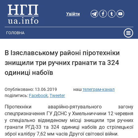
Увійти
ГОЛОВНА
В Ізяславському районі піротехніки
знищили три ручних гранати та 324
одиниці набоїв
Опубліковано:
13.06.2019
наш
телеграм-канал
поділитись:
Facebook
,
Tweeter
Піротехніки аварійно-рятувального загону
спецпризначення ГУ ДСНС у Хмельниччини 12 черевня
у спеціально відведеному місці знищили три ручних
гранати РГД-33 та 324 одиниці набоїв до стрілецької
зброї калібру 7,62 мм часів Другої світової війни.