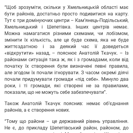
“Щоб зрозуміти, скільки у Хмельницькій області має
бути районів, достатньо просто подивитися на карту.
Тут є три домінуючих центри – Кам’янець-Подільський,
Хмельницький і Шепетівка. Інших центрів немає.
Можна намагатися різними схемами, чи лобізмом,
змінити їх кількість, але це буде схема, яка не буде
життєздатною і за деякий час її доведеться
«відкрутити» назад, – пояснює Анатолій Ткачук. – Із
районами ситуація така ж, як і з громадами, коли від
початку їх створення були визначені певні правила,
але згодом їх почали ігнорувати. З часом окремі діячі
почали придумувати громади «під себе». Минуло два
роки, і ті громади, які створені не за правилами,
показали, що не можуть себе забезпечувати”.
Також Анатолій Ткачук пояснив: немає об’єднання
районів, а є створення нових.
“Тому що райони – це державний рівень управління.
Не є, до прикладу Шепетівський район, районом, до