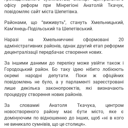
офісу реформ при Мінрегіоні Анатолій Ткачук,
повідомляє сайт міста Шепетівка.
Районами, що “виживуть”, стануть Хмельницький,
Кам’янець-Подільський та Шепетівський.
Наразі на Хмельниччині сформовані 20
адміністративних районів, однак другий етап реформи
децентралізації передбачає створення нових.
За іншими даними до переліку може увійти також і
Городоцький район. Бо таку ідею нібито лобіюють
окремі народні депутати. Поки ж офіційних
повідомлень не було, а у парламенті зареєстровані
лише декілька законопроектів, які визначають
процедуру створення нових районів.
За словамиі Анатоля Ткачука, центром
новоствореного району має бути місто, яке є
домінуючим по відношенню до інших, щоб «ні в кого
не виникало сумнівів, що це столиця».