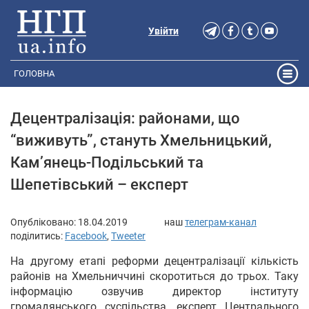
Увійти
ГОЛОВНА
Децентралізація: районами, що
“виживуть”, стануть Хмельницький,
Кам’янець-Подільський та
Шепетівський – експерт
Опубліковано:
18.04.2019
наш
телеграм-канал
поділитись:
Facebook
,
Tweeter
На другому етапі реформи децентралізації кількість
районів на Хмельниччині скоротиться до трьох. Таку
інформацію озвучив директор інституту
громадянського суспільства, експерт Центрального