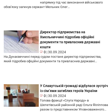
напрямку під час виконання військового
обов’язку загинув сержант Мельник Олег...
Директор підприємства на
Хмельниччині підробив офіційні
документи та привласнив державні
кошти
0
|
30.09.2024
На Дунаєвеччині перед судом постане директор підприємства,
який підробив офіційні документи та привласнив державні...
У Славутській громаді відбулася зустріч
із сім’ями загиблих героїв України
0
|
30.09.2024
Голова фракції «Слуга Народу» в
Шепетівській районній раді Ольга Філіппова
разом із представником Уповноваженого...