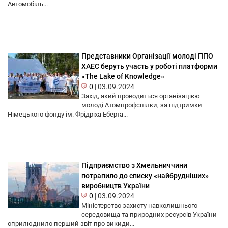
Автомобіль...
Представники Організації молоді ППО
ХАЕС беруть участь у роботі платформи
«The Lake of Knowledge»
0
|
03.09.2024
Захід, який проводиться організацією
молоді Атомпрофспілки, за підтримки
Німецького фонду ім. Фрідріха Еберта...
Підприємство з Хмельниччини
потрапило до списку «найбрудніших»
виробництв України
0
|
03.09.2024
Міністерство захисту навколишнього
середовища та природних ресурсів України
оприлюднило перший звіт про викиди...