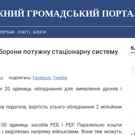
ЖНИЙ ГРОМАДСЬКИЙ ПОРТА
ПОРТАЖ
СТАТТІ
БЛОГИ
К
орони потужну стаціонарну систему
ал
поділитись:
Facebook
,
Tweeter
 20 одиниць обладнання для виявлення дронів і
ів податків, вартість усього обладнання 2 мільйони
30 одиниць засобів РЕБ і РЕР. Паралельно кошти
ку, і виділяємо напряму військовим. Вони теж можуть
« 