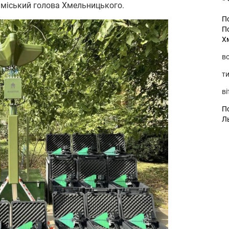
в міський голова Хмельницького.
П
П
Х
во
ти
ві
По
Л