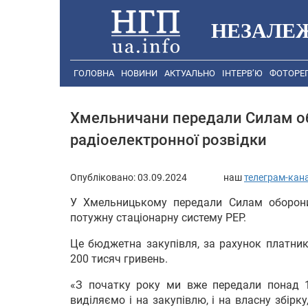
НЕЗАЛЕ
ГОЛОВНА
НОВИНИ
АКТУАЛЬНО
ІНТЕРВ’Ю
ФОТОРЕ
Хмельничани передали Силам об
радіоелектронної розвідки
Опубліковано:
03.09.2024
наш
телеграм-кан
У Хмельницькому передали Силам оборони
потужну стаціонарну систему РЕР.
Це бюджетна закупівля, за рахунок платник
200 тисяч гривень.
«З початку року ми вже передали понад 1
виділяємо і на закупівлю, і на власну збір