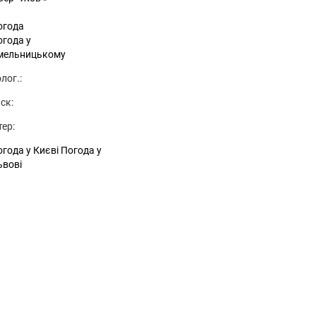
огода
огода у
мельницькому
лог.:
ск:
тер:
года у Києві
Погода у
ьвові