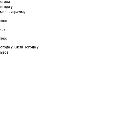
огода
огода у
мельницькому
олог.:
иск:
ітер:
огода у Києві
Погода у
ьвові