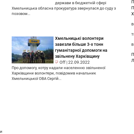
П
держави в бюджетній сфері
П
Хмельницька обласна прокуратура звернулася до суду з
Х
позовом...
в
т
Хмельницькі волонтери
в
завезли більше 3-х тонн
гуманітарної допомоги на
П
звільнену Харківщину
Л
Off
|
22.09.2022
Про допомогу, котру надали населенню звільненої
Харківщини волонтери, повідомив начальник
Хмельницької ОВА Сергій...
ки