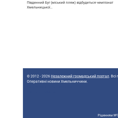
Південний Буг (міський пляж) відбудеться чемпіонат
Хмельницької...
© 2012 - 2026
Незалежний громадський портал
. Всі
Оперативні новини Хмельниччини.
63 queries in 0,234 seconds.
Platform: Desktop.
Рішенням №70