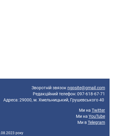
Зворотній звязок
ngpsite@gmail.com
Редакційний телефон: 097-618-67-71
реса: 29000, м. Хмельницький, Грушевського 40
Ми на
Twitter
Ми на
YouTube
Ми в
Telegram
.08.2023 року