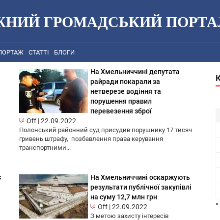
ЖНИЙ ГРОМАДСЬКИЙ ПОРТА
ПОРТАЖ
СТАТТІ
БЛОГИ
На Хмельниччині депутата
райради покарали за
нетверезе водіння та
порушення правил
перевезення зброї
Off
|
22.09.2022
Полонський районний суд присудив порушнику 17 тисяч
гривень штрафу, позбавлення права керування
транспортними...
є
На Хмельниччині оскаржують
результати публічної закупівлі
на суму 12,7 млн грн
«
Off
|
22.09.2022
З метою захисту інтересів