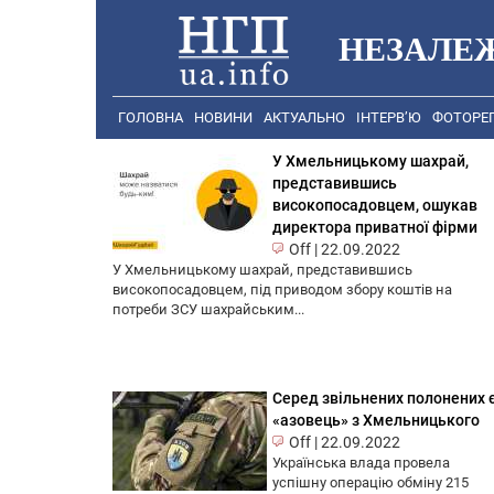
НЕЗАЛЕ
ГОЛОВНА
НОВИНИ
АКТУАЛЬНО
ІНТЕРВ’Ю
ФОТОРЕ
У Хмельницькому шахрай,
представившись
високопосадовцем, ошукав
директора приватної фірми
Off
|
22.09.2022
У Хмельницькому шахрай, представившись
високопосадовцем, під приводом збору коштів на
потреби ЗСУ шахрайським...
Серед звільнених полонених 
«азовець» з Хмельницького
Off
|
22.09.2022
Українська влада провела
успішну операцію обміну 215