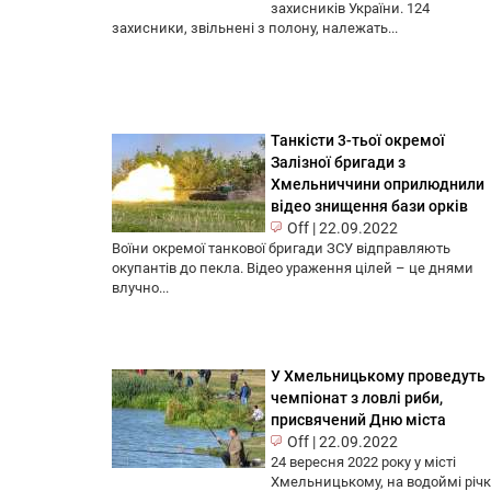
захисників України. 124
захисники, звільнені з полону, належать...
Танкісти 3-тьої окремої
Залізної бригади з
Хмельниччини оприлюднили
відео знищення бази орків
Off
|
22.09.2022
Воїни окремої танкової бригади ЗСУ відправляють
окупантів до пекла. Відео ураження цілей – це днями
влучно...
У Хмельницькому проведуть
чемпіонат з ловлі риби,
присвячений Дню міста
Off
|
22.09.2022
24 вересня 2022 року у місті
Хмельницькому, на водоймі річ