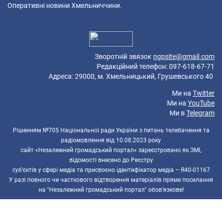
Оперативні новини Хмельниччини.
47 queries in 0,224 seconds.
Platform: Mobile.
Зворотній звязок
ngpsite@gmail.com
Редакційний телефон: 097-618-67-71
Адреса: 29000, м. Хмельницький, Грушевського 40
Ми на
Twitter
Ми на
YouTube
Ми в
Telegram
Рішенням №705 Національної ради України з питань телебачення та
радіомовлення від 10.08.2023 року
сайт «Незалежний громадський портал» зареєстровано як ЗМІ,
відомості внесено до Реєстру
суб’єктів у сфері медіа та присвоєно ідентифікатор медіа – R40-01167
У разі повного чи часткового відтворення матеріалів пряме посилання
на "Незалежний громадський портал" обов'язкове!