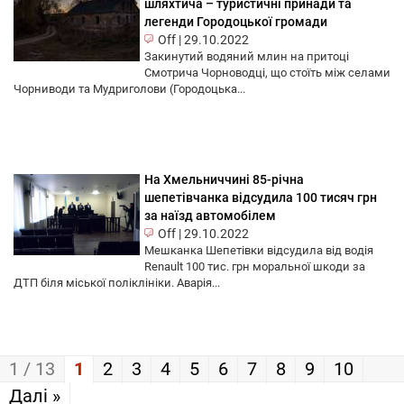
шляхтича – туристичні принади та
легенди Городоцької громади
Off
|
29.10.2022
Закинутий водяний млин на притоці
Смотрича Чорноводці, що стоїть між селами
Чорниводи та Мудриголови (Городоцька...
На Хмельниччині 85-річна
шепетівчанка відсудила 100 тисяч грн
за наїзд автомобілем
Off
|
29.10.2022
Мешканка Шепетівки відсудила від водія
Renault 100 тис. грн моральної шкоди за
ДТП біля міської поліклініки. Аварія...
1 / 13
1
2
3
4
5
6
7
8
9
10
Далі »