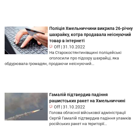
Поліція Хмельниччини викрила 26-річну
шахрайку, котра продавала неіснуючий
товар в інтернеті
Off
|
31.10.2022
На Старокостянтинівщині поліцейські
оголосили про підозру шахрайці, яка
обдурювала громадян, продаючи неіснуючий...
Гамалій підтвердив падіння
рашистських ракет на Хмельниччині
Off
|
31.10.2022
Голова обласної військової адміністрації
Сергій Гамалій підтвердив падіння уламків
російських ракет на території...