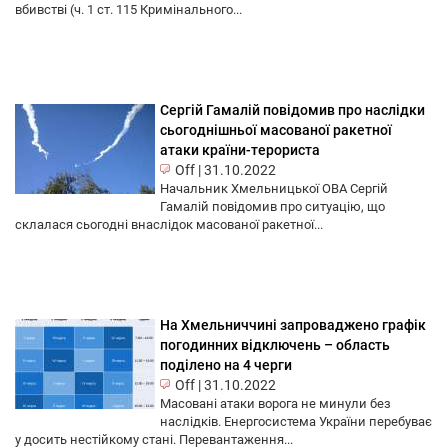
вбивстві (ч. 1 ст. 115 Кримінального...
Сергій Гамалій повідомив про наслідки
сьогоднішньої масованої ракетної
атаки країни-терориста
Off
|
31.10.2022
Начальник Хмельницької ОВА Сергій
Гамалій повідомив про ситуацію, що
склалася сьогодні внаслідок масованої ракетної...
На Хмельниччині запроваджено графік
погодинних відключень – область
поділено на 4 черги
Off
|
31.10.2022
Масовані атаки ворога не минули без
наслідків. Енергосистема України перебуває
у досить нестійкому стані. Перевантаження...