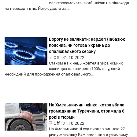
електросамоката, який наїхав на пішохода
на переході і втік. Його судили за...
Ворогу не залякати: нардеп Лабазюк
пояснив, чи готова Україна до
опалювального сезону
Off
|
31.10.2022
Станом на кінець жовтня в українських
сховищах накопичено 100% газу, який
необхідний для проходження опалювального...
На Хмельниччині жінка, котра вбила
громадянина Туреччини, отримала 8
років тюрми
Off
|
31.10.2022
На Хмельниччині суд визнав винною 27-
річну жительку Кам’янеччини в умисному