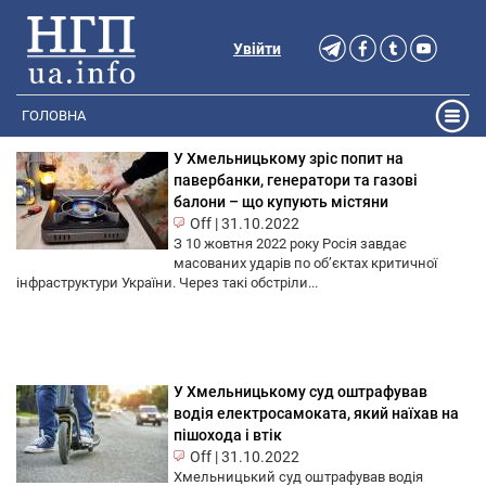
Увійти
ГОЛОВНА
У Хмельницькому зріс попит на
павербанки, генератори та газові
балони – що купують містяни
Off
|
31.10.2022
З 10 жовтня 2022 року Росія завдає
масованих ударів по обʼєктах критичної
інфраструктури України. Через такі обстріли...
У Хмельницькому суд оштрафував
водія електросамоката, який наїхав на
пішохода і втік
Off
|
31.10.2022
Хмельницький суд оштрафував водія