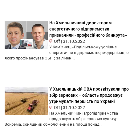
На Хмельниччині директором
енергетичного підприємства
призначили «професійного банкрута»
Off
|
31.10.2022
У Кам’янець-Подільському успішне
енергетичне підприємство, модернізацію
якого профінансував ЄБРР, за лічені...
У Хмельницькій ОВА прозвітували про
збір зернових – область продовжує
утримувати першість по Україні
Off
|
31.10.2022
На Хмельниччині агропідприємства
продовжують збір зернових культур.
Зокрема, соняшник обмолочений на площі понад...