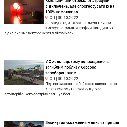
Хмельничани отримають графіки
відключень, але спрогнозувати їх на
100% неможливо
Off
|
30.10.2022
З понеділка, 31 жовтня, хмельничани
зможуть отримати графіки погодинних
відключень електроенергії в пікові часи....
У Хмельницькому попрощалися з
загиблим поблизу Херсона
тероборонівцем
Off
|
30.10.2022
Під час виконання бойового завдання на
Херсонському напрямку під час
артилерійського обстрілу загинув боєць...
Закинутий «скажений млин» та привид