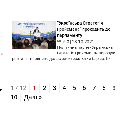
“Українська Стратегія
Гройсмана” проходить до
парламенту
0
|
28.10.2021
Політична партія «Українська
Стратегія Гройсмана» нарощує
ня
рейтинг і впевнено долає електоральний бар’єр. Як...
1 / 12
1
2
3
4
5
6
7
8
9
ли
10
Далі »