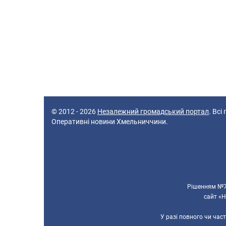
© 2012 - 2026
Незалежний громадський портал
. Всі
Оперативні новини Хмельниччини.
111 queries in 0,372 seconds.
Platform: Desktop.
Рішенням №70
сайт «Н
У разі повного чи час