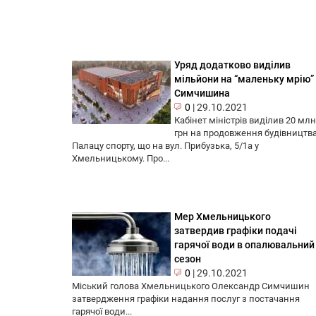
Уряд додатково виділив
мільйони на “маленьку мрію”
Симчишина
0
|
29.10.2021
Кабінет міністрів виділив 20 млн
грн на продовження будівництв
Палацу спорту, що на вул. Прибузька, 5/1а у
Хмельницькому. Про...
Мер Хмельницького
затвердив графіки подачі
гарячої води в опалювальний
сезон
0
|
29.10.2021
Міський голова Хмельницького Олександр Симчишин
затвердження графіки надання послуг з постачання
гарячої води...