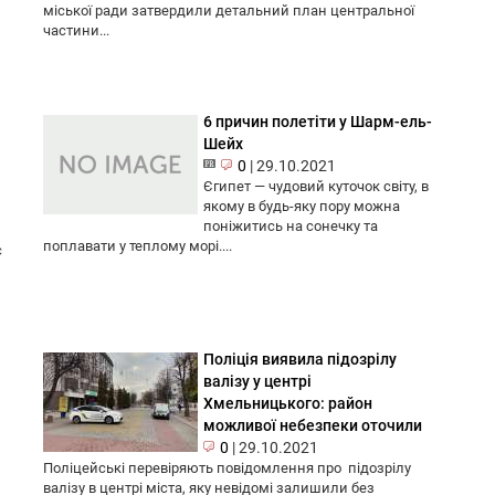
міської ради затвердили детальний план центральної
частини...
6 причин полетіти у Шарм-ель-
Шейх
0
|
29.10.2021
Єгипет — чудовий куточок світу, в
якому в будь-яку пору можна
поніжитись на сонечку та
поплавати у теплому морі....
є
Поліція виявила підозрілу
валізу у центрі
Хмельницького: район
можливої небезпеки оточили
0
|
29.10.2021
Поліцейські перевіряють повідомлення про підозрілу
валізу в центрі міста, яку невідомі залишили без