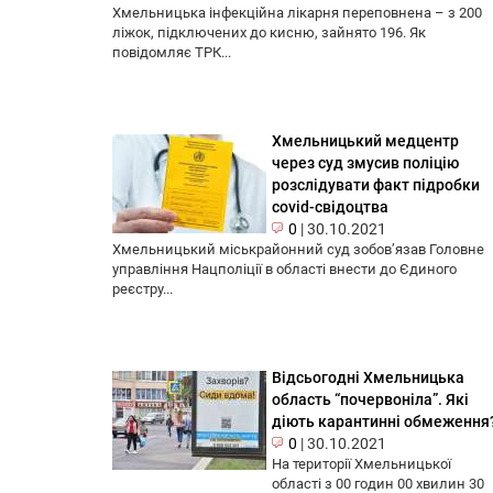
Хмельницька інфекційна лікарня переповнена – з 200
ліжок, підключених до кисню, зайнято 196. Як
повідомляє ТРК...
Хмельницький медцентр
через суд змусив поліцію
розслідувати факт підробки
covid-свідоцтва
0
|
30.10.2021
Хмельницький міськрайонний суд зобов’язав Головне
управління Нацполіції в області внести до Єдиного
реєстру...
Відсьогодні Хмельницька
область “почервоніла”. Які
діють карантинні обмеження
0
|
30.10.2021
На території Хмельницької
області з 00 годин 00 хвилин 30