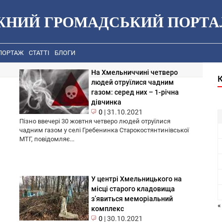
ЖНИЙ ГРОМАДСЬКИЙ ПОРТА
ПОРТАЖ
СТАТТІ
БЛОГИ
На Хмельниччині четверо
людей отруїлися чадним
газом: серед них – 1-річна
дівчинка
0
|
31.10.2021
Пізно ввечері 30 жовтня четверо людей отруїлися
чадним газом у селі Гребенинка Старокостянтинівської
МТГ, повідомляє...
У центрі Хмельницького на
місці старого кладовища
з’явиться меморіальний
«
комплекс
0
|
30.10.2021