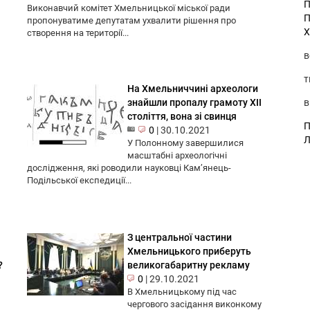
П
Виконавчий комітет Хмельницької міської ради
П
пропонуватиме депутатам ухвалити рішення про
Х
створення на території...
в
т
На Хмельниччині археологи
в
знайшли пропалу грамоту XII
століття, вона зі свинця
П
0
|
30.10.2021
Л
У Полонному завершилися
масштабні археологічні
дослідження, які роводили науковці Кам’янець-
Подільської експедиції...
З центральної частини
Хмельницького приберуть
?
великогабаритну рекламу
0
|
29.10.2021
В Хмельницькому під час
чергового засідання виконкому