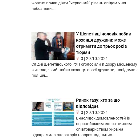
жовтня почав діяти “червоний” рівень епідемічної
небезпеки....
У Шепетівці чоловік побив
коханця дружини: може
отримати до трьох років
тюрми
0
|
29.10.2021
Слідчі Шепетівського РУП оголосили підозру місцевому
жителю, який побив коханця своєї дружини, повідомля
поліція...
Ринок газу: хто за що
відповідає
0
|
29.10.2021
Внаслідок домовленостей із
європейським енергетичним
співтовариством Україна
відокремила операторів газорозподільних...