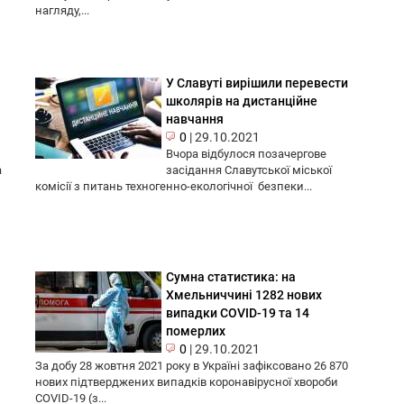
нагляду,...
У Славуті вирішили перевести
школярів на дистанційне
навчання
0
|
29.10.2021
Вчора відбулося позачергове
а
засідання Славутської міської
комісії з питань техногенно-екологічної безпеки...
Сумна статистика: на
Хмельниччині 1282 нових
випадки COVID-19 та 14
померлих
0
|
29.10.2021
За добу 28 жовтня 2021 року в Україні зафіксовано 26 870
нових підтверджених випадків коронавірусної хвороби
COVID-19 (з...