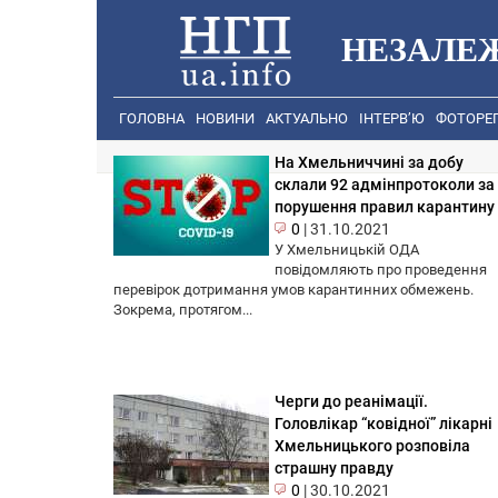
НЕЗАЛЕ
ГОЛОВНА
НОВИНИ
АКТУАЛЬНО
ІНТЕРВ’Ю
ФОТОРЕ
На Хмельниччині за добу
склали 92 адмінпротоколи за
порушення правил карантину
0
|
31.10.2021
У Хмельницькій ОДА
повідомляють про проведення
перевірок дотримання умов карантинних обмежень.
Зокрема, протягом...
Черги до реанімації.
Головлікар “ковідної” лікарні
Хмельницького розповіла
страшну правду
0
|
30.10.2021