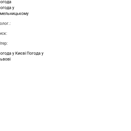
огода
огода у
мельницькому
олог.:
иск:
ітер:
огода у Києві
Погода у
ьвові