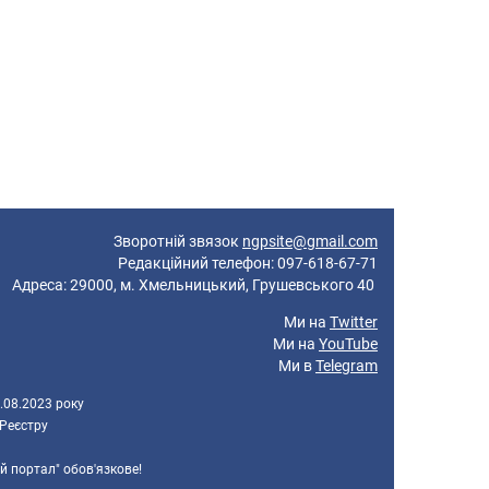
Зворотній звязок
ngpsite@gmail.com
Редакційний телефон: 097-618-67-71
реса: 29000, м. Хмельницький, Грушевського 40
Ми на
Twitter
Ми на
YouTube
Ми в
Telegram
.08.2023 року
 Реєстру
й портал" обов'язкове!