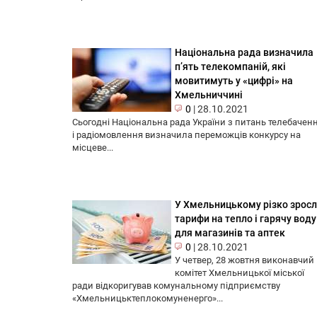
Національна рада визначила
п’ять телекомпаній, які
мовитимуть у «цифрі» на
Хмельниччині
0
|
28.10.2021
Сьогодні Національна рада України з питань телебачен
і радіомовлення визначила переможців конкурсу на
місцеве...
У Хмельницькому різко зрос
тарифи на тепло і гарячу воду
для магазинів та аптек
0
|
28.10.2021
У четвер, 28 жовтня виконавчий
комітет Хмельницької міської
ради відкоригував комунальному підприємству
«Хмельницьктеплокомуненерго»...