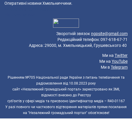
Оперативні новини Хмельниччини.
44 queries in 0,229 seconds.
Platform: Mobile.
Зворотній звязок
ngpsite@gmail.com
Редакційний телефон: 097-618-67-71
Адреса: 29000, м. Хмельницький, Грушевського 40
Ми на
Twitter
Ми на
YouTube
Ми в
Telegram
Рішенням №705 Національної ради України з питань телебачення та
радіомовлення від 10.08.2023 року
сайт «Незалежний громадський портал» зареєстровано як ЗМІ,
відомості внесено до Реєстру
суб’єктів у сфері медіа та присвоєно ідентифікатор медіа – R40-01167
У разі повного чи часткового відтворення матеріалів пряме посилання
на "Незалежний громадський портал" обов'язкове!