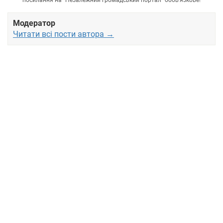
посилання на "Незалежний громадський портал" обов'язкове!
Модератор
Читати всі пости автора →