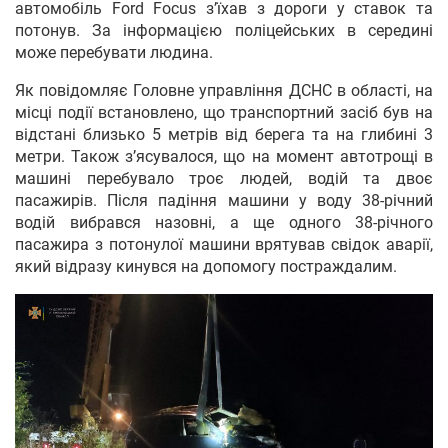
автомобіль Ford Focus з’їхав з дороги у ставок та
потонув. За інформацією поліцейських в середині
може перебувати людина.
Як повідомляє Головне управління ДСНС в області, на
місці події встановлено, що транспортний засіб був на
відстані близько 5 метрів від берега та на глибині 3
метри. Також з’ясувалося, що на момент автотрощі в
машині перебувало троє людей, водій та двоє
пасажирів. Після падіння машини у воду 38-річний
водій вибрався назовні, а ще одного 38-річного
пасажира з потонулої машини врятував свідок аварії,
який відразу кинувся на допомогу постраждалим.