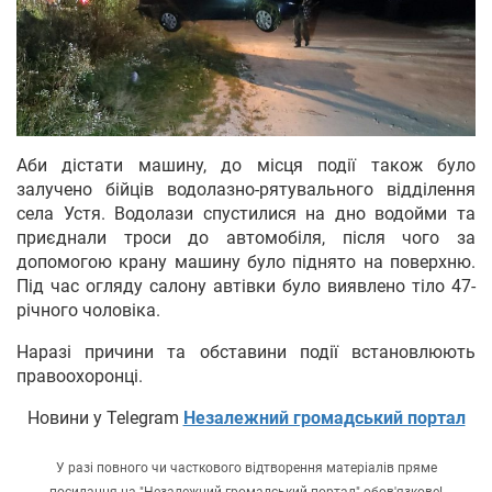
Аби дістати машину, до місця події також було
залучено бійців водолазно-рятувального відділення
села Устя. Водолази спустилися на дно водойми та
приєднали троси до автомобіля, після чого за
допомогою крану машину було піднято на поверхню.
Під час огляду салону автівки було виявлено тіло 47-
річного чоловіка.
Наразі причини та обставини події встановлюють
правоохоронці.
Новини у Telegram
Незалежний громадський портал
У разі повного чи часткового відтворення матеріалів пряме