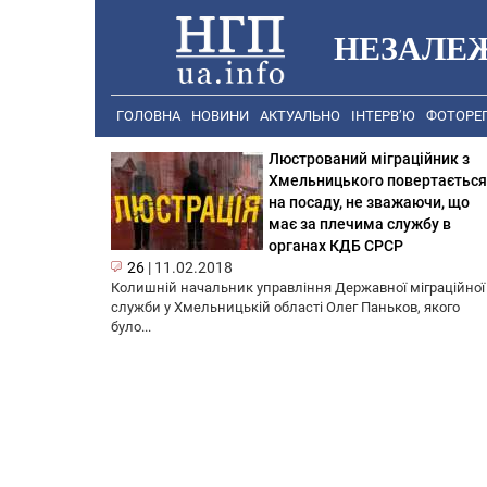
НЕЗАЛЕ
ГОЛОВНА
НОВИНИ
АКТУАЛЬНО
ІНТЕРВ’Ю
ФОТОРЕ
Люстрований міграційник з
Хмельницького повертається
на посаду, не зважаючи, що
має за плечима службу в
органах КДБ СРСР
26
|
11.02.2018
Колишній начальник управління Державної міграційної
служби у Хмельницькій області Олег Паньков, якого
було...