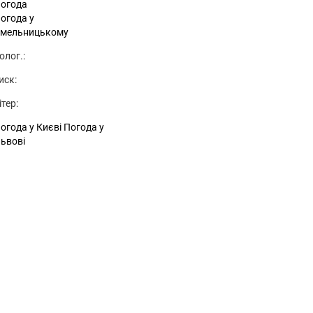
огода
огода у
мельницькому
олог.:
иск:
ітер:
огода у Києві
Погода у
ьвові