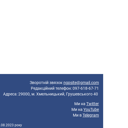
Зворотній звязок
ngpsite@gmail.com
Редакційний телефон: 097-618-67-71
реса: 29000, м. Хмельницький, Грушевського 40
Ми на
Twitter
Ми на
YouTube
Ми в
Telegram
.08.2023 року