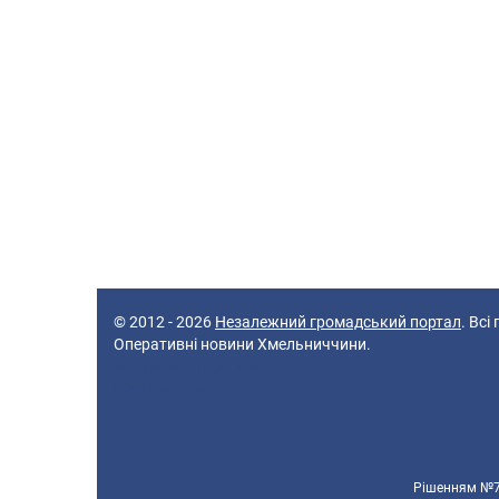
© 2012 - 2026
Незалежний громадський портал
. Всі
Оперативні новини Хмельниччини.
40 queries in 0,272 seconds.
Platform: Desktop.
Рішенням №70