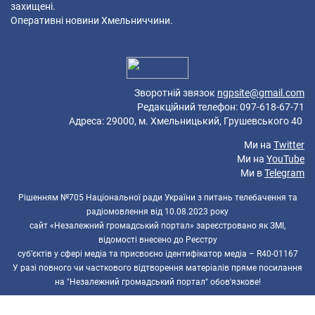
захищені.
Оперативні новини Хмельниччини.
36 queries in 0,200 seconds.
Platform: Mobile.
Зворотній звязок
ngpsite@gmail.com
Редакційний телефон: 097-618-67-71
Адреса: 29000, м. Хмельницький, Грушевського 40
Ми на
Twitter
Ми на
YouTube
Ми в
Telegram
Рішенням №705 Національної ради України з питань телебачення та
радіомовлення від 10.08.2023 року
сайт «Незалежний громадський портал» зареєстровано як ЗМІ,
відомості внесено до Реєстру
суб’єктів у сфері медіа та присвоєно ідентифікатор медіа – R40-01167
У разі повного чи часткового відтворення матеріалів пряме посилання
на "Незалежний громадський портал" обов'язкове!