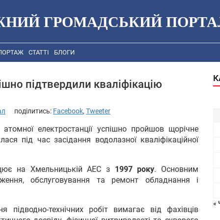
ЖНИЙ ГРОМАДСЬКИЙ ПОРТА
ПОРТАЖ
СТАТТІ
БЛОГИ
К
ішно підтвердили кваліфікацію
ал
поділитись:
Facebook
,
Tweeter
 атомної електростанції успішно пройшов щорічне
улася під час засідання водолазної кваліфікаційної
рацює на Хмельницькій АЕС з
1997 року
. Основним
еження, обслуговування та ремонт обладнання і
« 
я підводно-технічних робіт вимагає від фахівців