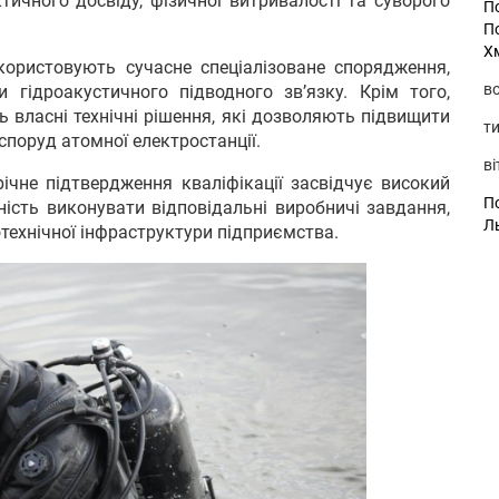
ктичного досвіду, фізичної витривалості та суворого
П
П
Х
ористовують сучасне спеціалізоване спорядження,
во
 гідроакустичного підводного зв’язку. Крім того,
 власні технічні рішення, які дозволяють підвищити
ти
споруд атомної електростанції.
ві
чне підтвердження кваліфікації засвідчує високий
По
ність виконувати відповідальні виробничі завдання,
Л
отехнічної інфраструктури підприємства.