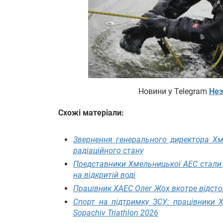
Новини у Telegram
Нез
Схожі матеріали:
Звернення генерального директора Хм
радіаційного стану
Представники Хмельницької АЕС стали 
на відкритій воді
Працівник ХАЕС Олег Жох вкотре відсто
Спорт на підтримку ЗСУ: працівники 
Sopachiv Triathlon 2026