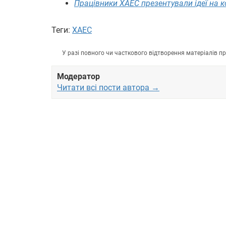
Працівники ХАЕС презентували ідеї на к
Теги:
ХАЕС
У разі повного чи часткового відтворення матеріалів 
Модератор
Читати всі пости автора →