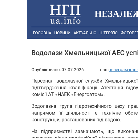
НЕЗАЛЕ
ГОЛОВНА
НОВИНИ
АКТУАЛЬНО
ІНТЕРВ’Ю
ФОТОРЕ
Водолази Хмельницької АЕС усп
Опубліковано:
07.07.2026
наш
телеграм-кан
Персонал водолазної служби Хмельницької
підтвердження кваліфікації. Атестація відб
комісії АТ «НАЕК «Енергоатом».
Водолазна група гідротехнічного цеху п
напрямом її діяльності є технічне обст
конструкцій, розташованих під водою.
На підприємстві зазначають, що виконанн