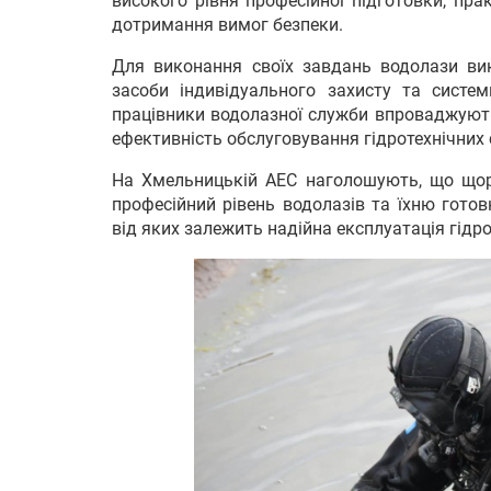
високого рівня професійної підготовки, пра
дотримання вимог безпеки.
Для виконання своїх завдань водолази вик
засоби індивідуального захисту та системи
працівники водолазної служби впроваджують
ефективність обслуговування гідротехнічних 
На Хмельницькій АЕС наголошують, що щорі
професійний рівень водолазів та їхню готов
від яких залежить надійна експлуатація гідр