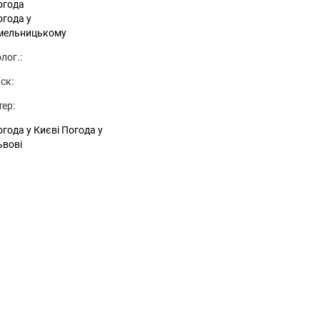
огода
огода у
мельницькому
лог.:
ск:
тер:
года у Києві
Погода у
ьвові