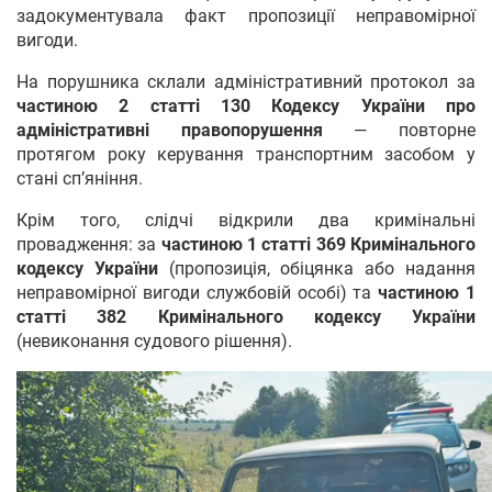
задокументувала факт пропозиції неправомірної
вигоди.
На порушника склали адміністративний протокол за
частиною 2 статті 130 Кодексу України про
адміністративні правопорушення
— повторне
протягом року керування транспортним засобом у
стані сп’яніння.
Крім того, слідчі відкрили два кримінальні
провадження: за
частиною 1 статті 369 Кримінального
кодексу України
(пропозиція, обіцянка або надання
неправомірної вигоди службовій особі) та
частиною 1
статті 382 Кримінального кодексу України
(невиконання судового рішення).