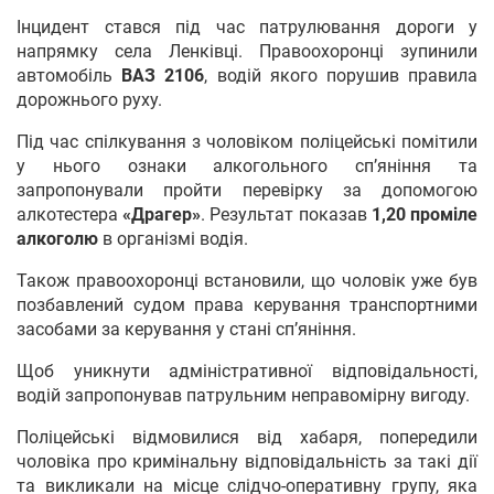
Інцидент стався під час патрулювання дороги у
напрямку села Ленківці. Правоохоронці зупинили
автомобіль
ВАЗ 2106
, водій якого порушив правила
дорожнього руху.
Під час спілкування з чоловіком поліцейські помітили
у нього ознаки алкогольного сп’яніння та
запропонували пройти перевірку за допомогою
алкотестера
«Драгер»
. Результат показав
1,20 проміле
алкоголю
в організмі водія.
Також правоохоронці встановили, що чоловік уже був
позбавлений судом права керування транспортними
засобами за керування у стані сп’яніння.
Щоб уникнути адміністративної відповідальності,
водій запропонував патрульним неправомірну вигоду.
Поліцейські відмовилися від хабаря, попередили
чоловіка про кримінальну відповідальність за такі дії
та викликали на місце слідчо-оперативну групу, яка