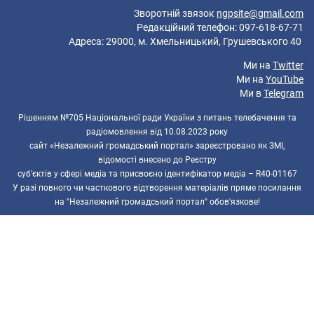
Зворотній звязок
ngpsite@gmail.com
Редакційний телефон: 097-618-67-71
Адреса: 29000, м. Хмельницький, Грушевського 40
Ми на
Twitter
Ми на
YouTube
Ми в
Telegram
Рішенням №705 Національної ради України з питань телебачення та
радіомовлення від 10.08.2023 року
сайт «Незалежний громадський портал» зареєстровано як ЗМІ,
відомості внесено до Реєстру
суб’єктів у сфері медіа та присвоєно ідентифікатор медіа – R40-01167
У разі повного чи часткового відтворення матеріалів пряме посилання
на "Незалежний громадський портал" обов'язкове!