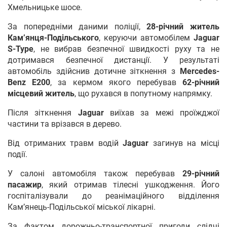
Хмельницьке шосе.
За попередніми даними поліції,
28-річний житель
Кам’янця-Подільського
, керуючи автомобілем
Jaguar
S-Type
, не вибрав безпечної швидкості руху та не
дотримався безпечної дистанції. У результаті
автомобіль здійснив дотичне зіткнення з
Mercedes-
Benz E200
, за кермом якого перебував
62-річний
місцевий житель
, що рухався в попутному напрямку.
Після зіткнення
Jaguar
виїхав за межі проїжджої
частини та врізався в дерево.
Від отриманих травм водій
Jaguar
загинув на місці
події.
У салоні автомобіля також перебував
29-річний
пасажир
, який отримав тілесні ушкодження. Його
госпіталізували до реанімаційного відділення
Кам’янець-Подільської міської лікарні.
За фактом дорожньо-транспортної пригоди слідчі