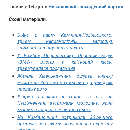
Новини у Telegram
Незалежний громадський портал
Схожі матеріали:
Бійка в парку Кам’янця-Подільського:
трьом неповнолітнім загрожує
кримінальна відповідальність
У Кам’янці-Подільському 19-річний водій
«BMW» влетів у квітковий кіоск:
травмувалася продавчиня
Житель Хмельниччини ошукав киянку
майже на 700 тисяч гривень під приводом
продажу авто
Ударив пляшкою по голові та втік: на
Кам’янеччині затримали молодика, який
вчинив напад на неповнолітнього
На Кам’янеччині затримали 36-річного
організатора схеми незаконного перетину