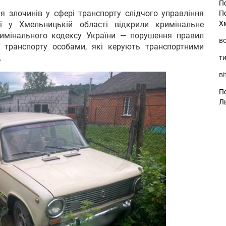
П
я злочинів у сфері транспорту слідчого управління
П
Х
ії у Хмельницькій області відкрили кримінальне
имінального кодексу України — порушення правил
во
ї транспорту особами, які керують транспортними
.
ти
ві
По
Л