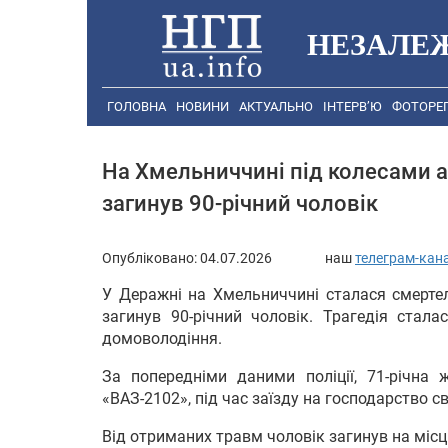
НЕЗАЛЕ
ГОЛОВНА
НОВИНИ
АКТУАЛЬНО
ІНТЕРВ’Ю
ФОТОРЕ
На Хмельниччині під колесами а
загинув 90-річний чоловік
Опубліковано:
04.07.2026
наш
телеграм-кан
У Деражні на Хмельниччині сталася смертел
загинув 90-річний чоловік. Трагедія стала
домоволодіння.
За попередніми даними поліції, 71-річна
«ВАЗ-2102», під час заїзду на господарство с
Від отриманих травм чоловік загинув на місці 