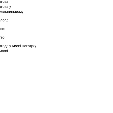
огода
огода у
мельницькому
лог.:
ск:
тер:
года у Києві
Погода у
ьвові