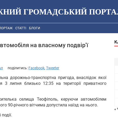
ЖНИЙ ГРОМАДСЬКИЙ ПОРТА
ПОРТАЖ
СТАТТІ
БЛОГИ
К
втомобіля на власному подвір’ї
ал
поділитись:
Facebook
,
Tweeter
ьна дорожньо-транспортна пригода, внаслідок якої
ся 3 липня близько 12:35 на території приватного
 жителька селища Теофіполь, керуючи автомобілем
вого 90-річного вітчима допустила наїзд на нього.
« 
події.