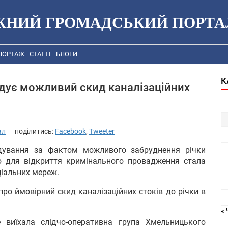
ЖНИЙ ГРОМАДСЬКИЙ ПОРТА
ПОРТАЖ
СТАТТІ
БЛОГИ
К
ідує можливий скид каналізаційних
ал
поділитись:
Facebook
,
Tweeter
ідування за фактом можливого забруднення річки
ю для відкриття кримінального провадження стала
ціальних мереж.
 про ймовірний скид каналізаційних стоків до річки в
« 
е виїхала слідчо-оперативна група Хмельницького