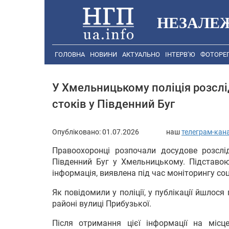
НЕЗАЛЕ
ГОЛОВНА
НОВИНИ
АКТУАЛЬНО
ІНТЕРВ’Ю
ФОТОРЕ
У Хмельницькому поліція розсл
стоків у Південний Буг
Опубліковано:
01.07.2026
наш
телеграм-кан
Правоохоронці розпочали досудове розсл
Південний Буг у Хмельницькому. Підставо
інформація, виявлена під час моніторингу со
Як повідомили у поліції, у публікації йшлося
районі вулиці Прибузької.
Після отримання цієї інформації на місц