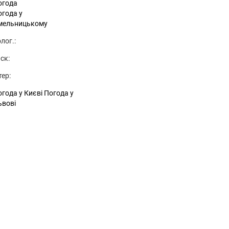
огода
огода у
мельницькому
лог.:
ск:
тер:
года у Києві
Погода у
ьвові