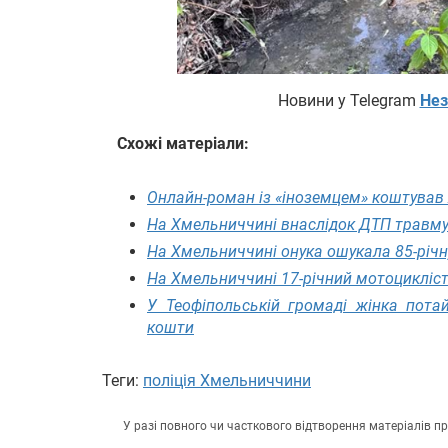
Новини у Telegram
Нез
Схожі матеріали:
Онлайн-роман із «іноземцем» коштував
На Хмельниччині внаслідок ДТП травму
На Хмельниччині онука ошукала 85-річн
На Хмельниччині 17-річний мотоцикліст
У Теофіпольській громаді жінка пота
кошти
Теги:
поліція Хмельниччини
У разі повного чи часткового відтворення матеріалів 