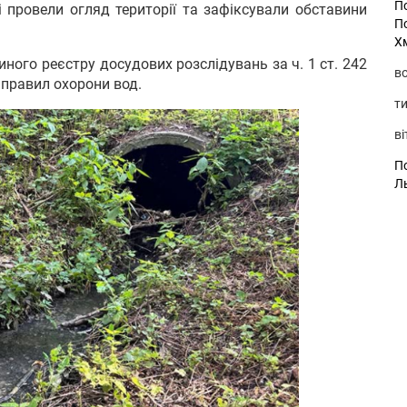
П
і провели огляд території та зафіксували обставини
П
Х
ного реєстру досудових розслідувань за ч. 1 ст. 242
во
правил охорони вод.
ти
ві
По
Л