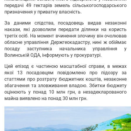
передачі 49 гектарів земель сільськогосподарського
призначення у приватну власність.
За даними слідства, посадовець видав незаконні
накази, які дозволили передати ділянки на користь
третіх осіб. На момент вчинення злочину він очолював
обласне управління Держгеокадастру, нині ж обіймає
посаду заступника начальника управління у
Волинській ОДА, інформують у прокуратурі.
Цей епізод є частиною масштабної справи, в межах
якої 13 посадовцям повідомлено про підозру за
статтями про розтрату бюджетних коштів, незаконне
збагачення та зловживання владою. Збитки бюджету
оцінюють у понад 10 млн грн, а незадекларованого
майна виявлено на понад 30 млн грн.