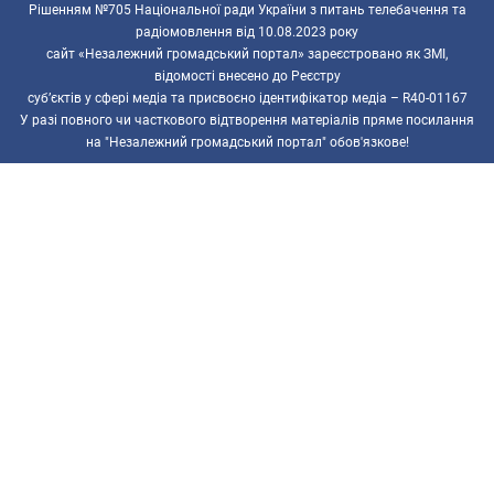
Рішенням №705 Національної ради України з питань телебачення та
радіомовлення від 10.08.2023 року
сайт «Незалежний громадський портал» зареєстровано як ЗМІ,
відомості внесено до Реєстру
суб’єктів у сфері медіа та присвоєно ідентифікатор медіа – R40-01167
У разі повного чи часткового відтворення матеріалів пряме посилання
на "Незалежний громадський портал" обов'язкове!