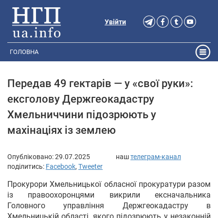
Увійти
ГОЛОВНА
Передав 49 гектарів — у «свої руки»:
ексголову Держгеокадастру
Хмельниччини підозрюють у
махінаціях із землею
Опубліковано:
29.07.2025
наш
телеграм-канал
поділитись:
Facebook
,
Tweeter
Прокурори Хмельницької обласної прокуратури разом
із правоохоронцями викрили ексначальника
Головного управління Держгеокадастру в
Хмельницькій області, якого підозрюють у незаконній