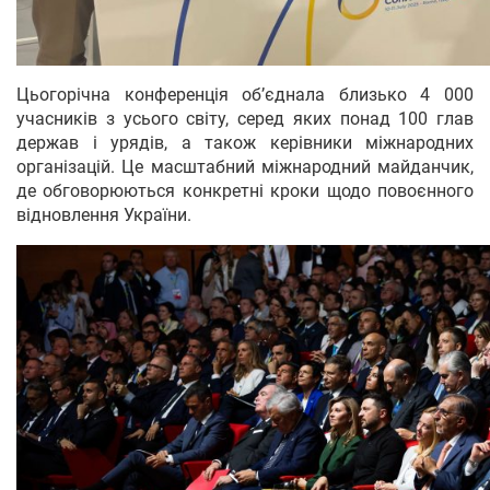
Цьогорічна конференція об’єднала близько 4 000
учасників з усього світу, серед яких понад 100 глав
держав і урядів, а також керівники міжнародних
організацій. Це масштабний міжнародний майданчик,
де обговорюються конкретні кроки щодо повоєнного
відновлення України.