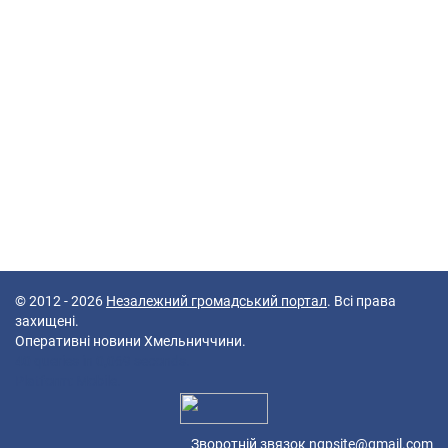
© 2012 - 2026
Незалежний громадський портал
. Всі права
захищені.
Оперативні новини Хмельниччини.
40 queries in 0,069 seconds.
Platform: Mobile.
Зворотній звязок
ngpsite@gmail.com