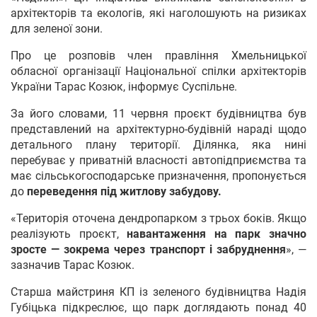
архітекторів та екологів, які наголошують на ризиках
для зеленої зони.
Про це розповів член правління Хмельницької
обласної організації Національної спілки архітекторів
України Тарас Козюк, інформує Суспільне.
За його словами, 11 червня проєкт будівництва був
представлений на архітектурно-будівній нараді щодо
детального плану території. Ділянка, яка нині
перебуває у приватній власності автопідприємства та
має сільськогосподарське призначення, пропонується
до
переведення під житлову забудову.
«Територія оточена дендропарком з трьох боків. Якщо
реалізують проєкт,
навантаження на парк значно
зросте — зокрема через транспорт і забруднення
», —
зазначив Тарас Козюк.
Старша майстриня КП із зеленого будівництва Надія
Губіцька підкреслює, що парк доглядають понад 40