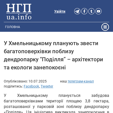
Увійти
ГОЛОВНА
У Хмельницькому планують звести
багатоповерхівки поблизу
дендропарку “Поділля” – архітектори
та екологи занепокоєні
Опубліковано:
10.07.2025
наш
телеграм-канал
поділитись:
Facebook
,
Tweeter
У Хмельницькому планується забудова
багатоповерхівками території площею 3,8 гектара,
розташованої у парковій зоні поблизу дендропарку
«Поділля». Ця ініціатива викликала занепокоєння в