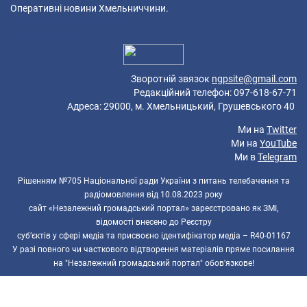
Оперативні новини Хмельниччини.
40 queries in 0,060 seconds.
Platform: Mobile.
Зворотній звязок
ngpsite@gmail.com
Редакційний телефон: 097-618-67-71
Адреса: 29000, м. Хмельницький, Грушевського 40
Ми на
Twitter
Ми на
YouTube
Ми в
Telegram
Рішенням №705 Національної ради України з питань телебачення та
радіомовлення від 10.08.2023 року
сайт «Незалежний громадський портал» зареєстровано як ЗМІ,
відомості внесено до Реєстру
суб’єктів у сфері медіа та присвоєно ідентифікатор медіа – R40-01167
У разі повного чи часткового відтворення матеріалів пряме посилання
на "Незалежний громадський портал" обов'язкове!