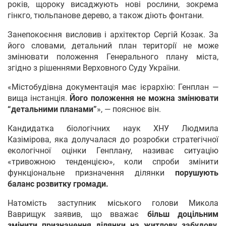
років, щороку висаджують нові рослини, зокрема
гінкго, тюльпанове дерево, а також діють фонтани.
Занепокоєння висловив і архітектор Сергій Козак. За
його словами, детальний план території не може
змінювати положення Генерального плану міста,
згідно з рішеннями Верховного Суду України.
«Містобудівна документація має ієрархію: Генплан —
вища інстанція.
Його положення не можна змінювати
“детальними планами”
», — пояснює він.
Кандидатка біологічних наук ХНУ Людмила
Казімірова, яка долучалася до розробки стратегічної
екологічної оцінки Генплану, називає ситуацію
«тривожною тенденцією», коли спроби змінити
функціональне призначення ділянки
порушують
баланс розвитку громади.
Натомість заступник міського голови Микола
Ваврищук заявив, що вважає
більш доцільним
змінити призначення ділянки на житлову забудову
,