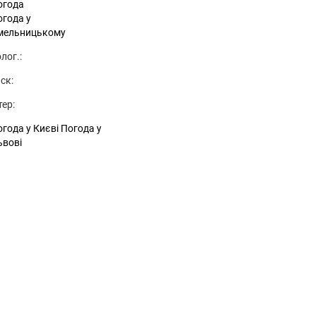
огода
огода у
мельницькому
лог.:
ск:
тер:
года у Києві
Погода у
ьвові