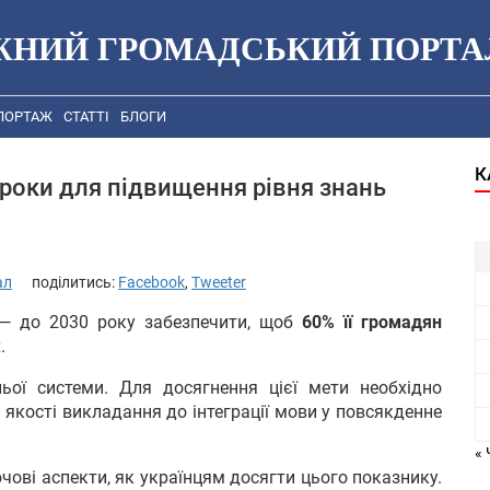
ЖНИЙ ГРОМАДСЬКИЙ ПОРТА
ПОРТАЖ
СТАТТІ
БЛОГИ
К
 кроки для підвищення рівня знань
ал
поділитись:
Facebook
,
Tweeter
 — до 2030 року забезпечити, щоб
60% її громадян
.
ьої системи. Для досягнення цієї мети необхідно
 якості викладання до інтеграції мови у повсякденне
« 
ові аспекти, як українцям досягти цього показнику.