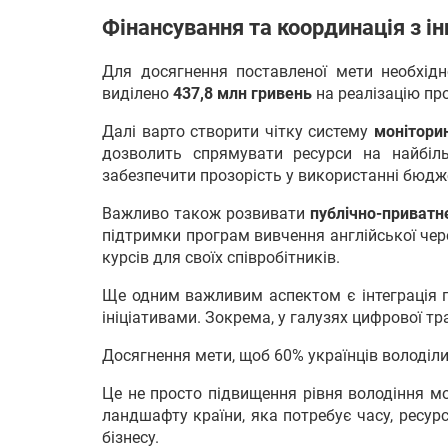
Фінансування та координація з
Для досягнення поставленої мети необхідн
виділено
437,8 млн гривень
на реалізацію пр
Далі варто створити чітку систему
моніторин
дозволить спрямувати ресурси на найбіль
забезпечити прозорість у використанні бюдж
Важливо також розвивати
публічно-приватн
підтримки програм вивчення англійської чере
курсів для своїх співробітників.
Ще одним важливим аспектом є інтеграція 
ініціативами. Зокрема, у галузях цифрової тра
Досягнення мети, щоб 60% українців володіли
Це не просто підвищення рівня володіння м
ландшафту країни, яка потребує часу, ресурсі
бізнесу.