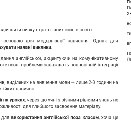
П
П
Х
во
дійснити низку стратегічних змін в освіті.
ти
а основою для модернізації навчання. Однак для
ві
ахувати наявні виклики
.
По
ання англійської, акцентуючи на комунікативному
Л
оте певні проблеми заважають повноцінній інтеграції
ин
, виділених на вивчення мови — лише 2-3 години на
тійких навичок.
ї на уроках
, через що учні з різними рівнями знань не
ожливості для глибшого засвоєння матеріалу.
й для
використання англійської поза класом
, хоча це