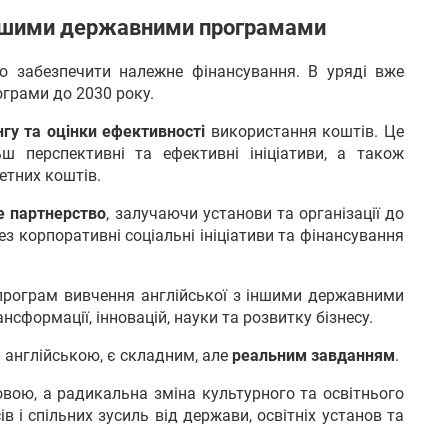
 іншими державними програмами
о забезпечити належне фінансування. В уряді вже
ограми до 2030 року.
гу та оцінки ефективності
використання коштів. Це
ш перспективні та ефективні ініціативи, а також
етних коштів.
е партнерство
, залучаючи установи та організації до
з корпоративні соціальні ініціативи та фінансування
програм вивчення англійської з іншими державними
нсформації, інновацій, науки та розвитку бізнесу.
 англійською, є складним, але
реальним завданням
.
овою, а радикальна зміна культурного та освітнього
в і спільних зусиль від держави, освітніх установ та