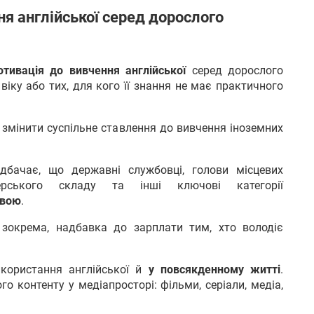
я англійської серед дорослого
тивація до вивчення англійської
серед дорослого
іку або тих, для кого її знання не має практичного
 змінити суспільне ставлення до вивчення іноземних
дбачає, що державні службовці, голови місцевих
іцерського складу та інші ключові категорії
овою
.
, зокрема, надбавка до зарплати тим, хто володіє
користання англійської й
у повсякденному житті
.
о контенту у медіапросторі: фільми, серіали, медіа,