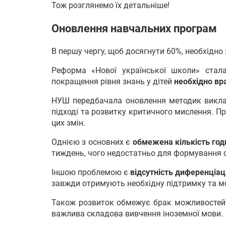
Тож розглянемо їх детальніше!
Оновлення навчальних програм
В першу чергу, щоб досягнути 60%, необхідно з
Реформа «Нової української школи» стал
покращення рівня знань у дітей
необхідно вр
НУШ передбачала оновлення методик виклад
підході та розвитку критичного мислення. Пр
цих змін.
Однією з основних є
обмежена кількість год
тиждень, чого недостатньо для формування с
Іншою проблемою є
відсутність диференціаці
завжди отримують необхідну підтримку та м
Також розвиток обмежує брак можливосте
важлива складова вивчення іноземної мови.