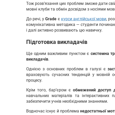
Тож розв’язання цих проблем зможе дати свій
мовні клуби та обмін досвідом з носіями мов
До речі, у
Grade
є
курси англійської мови
, ро
комунікативна методика — студенти починаю
і далі активно розвивають цю навичку.
Підготовка викладачів
Ще одним важливим пунктом є
системна тр
викладачів
.
Однією з основних проблем в галузі є
зас
враховують сучасних тенденцій у мовній о
процесу.
Крім того, бар’єром є
обмежений доступ д
навчальних матеріалів та інтерактивних
забезпечити учнів необхідними знаннями.
Водночас існує й проблема
недостатньої мот