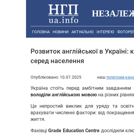
НЕЗАЛЕ
ГОЛОВНА
НОВИНИ
АКТУАЛЬНО
ІНТЕРВ’Ю
ФОТОРЕ
Розвиток англійської в Україні:
серед населення
Опубліковано:
10.07.2025
наш
телеграм-кан
Україна стоїть перед амбітним завданням
володіли англійською мовою
на різних рівнях
Це непростий виклик для уряду та освітн
врахувати численні фактори: від покращення
життя.
Фахівці
Grade Education Centre
дослідили ключ