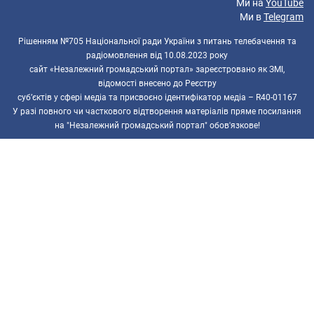
Ми на
YouTube
Ми в
Telegram
Рішенням №705 Національної ради України з питань телебачення та
радіомовлення від 10.08.2023 року
сайт «Незалежний громадський портал» зареєстровано як ЗМІ,
відомості внесено до Реєстру
суб’єктів у сфері медіа та присвоєно ідентифікатор медіа – R40-01167
У разі повного чи часткового відтворення матеріалів пряме посилання
на "Незалежний громадський портал" обов'язкове!