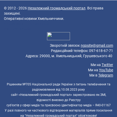
© 2012 - 2026
Незалежний громадський портал
. Всі права
захищені.
Оперативні новини Хмельниччини.
47 queries in 0,067 seconds.
Platform: Mobile.
Зворотній звязок
ngpsite@gmail.com
Редакційний телефон: 097-618-67-71
Адреса: 29000, м. Хмельницький, Грушевського 40
Ми на
Twitter
Ми на
YouTube
Ми в
Telegram
Рішенням №705 Національної ради України з питань телебачення та
радіомовлення від 10.08.2023 року
сайт «Незалежний громадський портал» зареєстровано як ЗМІ,
відомості внесено до Реєстру
суб’єктів у сфері медіа та присвоєно ідентифікатор медіа – R40-01167
У разі повного чи часткового відтворення матеріалів пряме посилання
на "Незалежний громадський портал" обов'язкове!