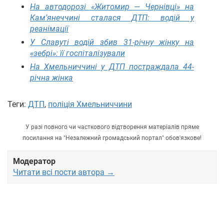
На автодорозі «Житомир — Чернівці» на
Кам’янеччині сталася ДТП: водій у
реанімації
У Славуті водій збив 31-річну жінку на
«зебрі»: її госпіталізували
На Хмельниччині у ДТП постраждала 44-
річна жінка
Теги:
ДТП
,
поліція Хмельниччини
У разі повного чи часткового відтворення матеріалів пряме
посилання на "Незалежний громадський портал" обов'язкове!
Модератор
Читати всі пости автора →