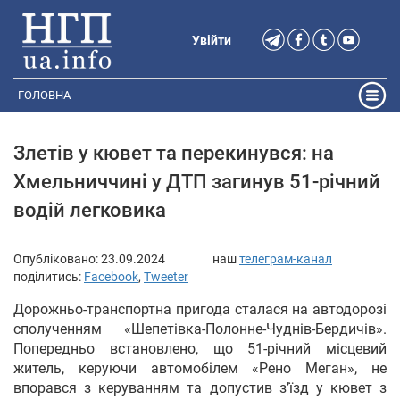
Увійти
ГОЛОВНА
Злетів у кювет та перекинувся: на
Хмельниччині у ДТП загинув 51-річний
водій легковика
Опубліковано:
23.09.2024
наш
телеграм-канал
поділитись:
Facebook
,
Tweeter
Дорожньо-транспортна пригода сталася на автодорозі
сполученням «Шепетівка-Полонне-Чуднів-Бердичів».
Попередньо встановлено, що 51-річний місцевий
житель, керуючи автомобілем «Рено Меган», не
впорався з керуванням та допустив зʼїзд у кювет з