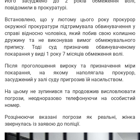
Його засуджено до 2 років обмеження волі,
повідомили в прокуратурі.
Встановлено, що у лютому цього року прокурор
окружної прокуратури підтримувала обвинувачення у
справі відносно чоловіка, який побив свою колишню
дружину та не виконував вимог обмежувального
припису. Тоді суд призначив обвинуваченому
покарання у виді 1 року 7 місяців обмеження волі.
Після проголошення вироку та призначення міри
покарання, на якому наполягала прокурор,
засуджений у залі суду пригрозив їй насильством.
На цьому не зупинився та продовжив висловлювати
погрози, неодноразово телефонуючи на особистий
номер.
Розцінюючи вказані погрози як реальні, жінка
звернулась із заявою до поліції.