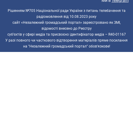
Ми в
Telegram
Рішенням №705 Національної ради України з питань телебачення та
радіомовлення від 10.08.2023 року
сайт «Незалежний громадський портал» зареєстровано як ЗМІ,
відомості внесено до Реєстру
суб’єктів у сфері медіа та присвоєно ідентифікатор медіа – R40-01167
У разі повного чи часткового відтворення матеріалів пряме посилання
на "Незалежний громадський портал" обов'язкове!