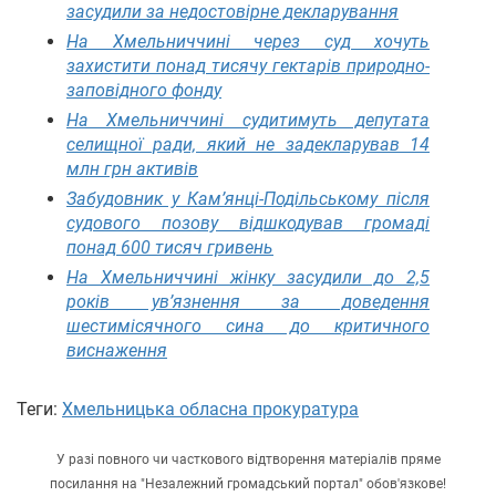
засудили за недостовірне декларування
На Хмельниччині через суд хочуть
захистити понад тисячу гектарів природно-
заповідного фонду
На Хмельниччині судитимуть депутата
селищної ради, який не задекларував 14
млн грн активів
Забудовник у Кам’янці-Подільському після
судового позову відшкодував громаді
понад 600 тисяч гривень
На Хмельниччині жінку засудили до 2,5
років ув’язнення за доведення
шестимісячного сина до критичного
виснаження
Теги:
Хмельницька обласна прокуратура
У разі повного чи часткового відтворення матеріалів пряме
посилання на "Незалежний громадський портал" обов'язкове!