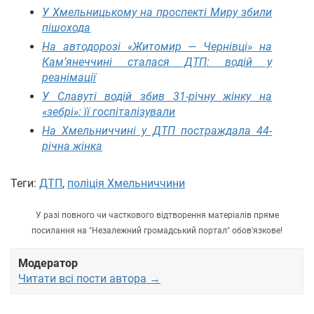
У Хмельницькому на проспекті Миру збили
пішохода
На автодорозі «Житомир — Чернівці» на
Кам’янеччині сталася ДТП: водій у
реанімації
У Славуті водій збив 31-річну жінку на
«зебрі»: її госпіталізували
На Хмельниччині у ДТП постраждала 44-
річна жінка
Теги:
ДТП
,
поліція Хмельниччини
У разі повного чи часткового відтворення матеріалів пряме
посилання на "Незалежний громадський портал" обов'язкове!
Модератор
Читати всі пости автора →