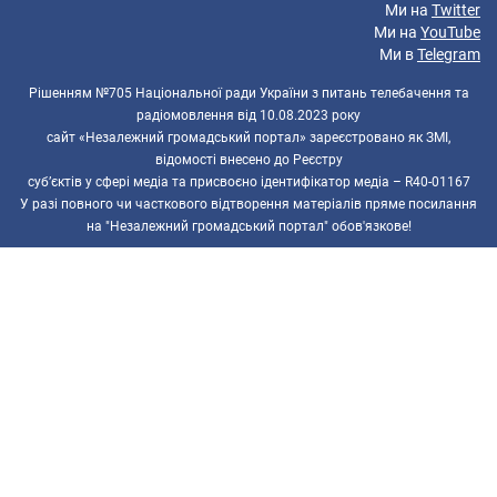
Ми на
Twitter
Ми на
YouTube
Ми в
Telegram
Рішенням №705 Національної ради України з питань телебачення та
радіомовлення від 10.08.2023 року
сайт «Незалежний громадський портал» зареєстровано як ЗМІ,
відомості внесено до Реєстру
суб’єктів у сфері медіа та присвоєно ідентифікатор медіа – R40-01167
У разі повного чи часткового відтворення матеріалів пряме посилання
на "Незалежний громадський портал" обов'язкове!