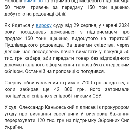
Чоловік
вимагав
та отримав від місцевого підприємця
50 тисяч гривень за передачу 150 тон щебеню,
добутого на родовищі філії.
Як йдеться у
вироку
суду від 29 серпня, у червні 2024
року посадовець домовився з підприємцем про
продаж 150 тонн щебеню, видобутого на території
Пудлівецького родовища. За даними слідства, через
деякий час посадовець почав вимагати у покупця 50
тис. грн хабара, аби передати товар без відповідного
документального оформлення та поза бухгалтерським
обліком. Останній на пропозицію погодився.
Спершу обвинувачений отримав 7200 грн завдатку, а
коли забирав ще 42 800 грн, його затримали
поліцейські спільно з співробітниками СБУ.
У суді Олександр Каньовський підписав із прокурором
угоду про визнання своєї вини й висловив бажання
перерахувати 120 тис. грн на підтримку Збройних Сил
України.