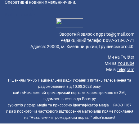
Оперативні новини Хмельниччини.
40 queries in 0,500 seconds.
Platform: Mobile.
Зворотній звязок
ngpsite@gmail.com
Редакційний телефон: 097-618-67-71
Адреса: 29000, м. Хмельницький, Грушевського 40
Ми на
Twitter
Ми на
YouTube
Ми в
Telegram
Рішенням №705 Національної ради України з питань телебачення та
радіомовлення від 10.08.2023 року
сайт «Незалежний громадський портал» зареєстровано як ЗМІ,
відомості внесено до Реєстру
суб’єктів у сфері медіа та присвоєно ідентифікатор медіа – R40-01167
У разі повного чи часткового відтворення матеріалів пряме посилання
на "Незалежний громадський портал" обов'язкове!