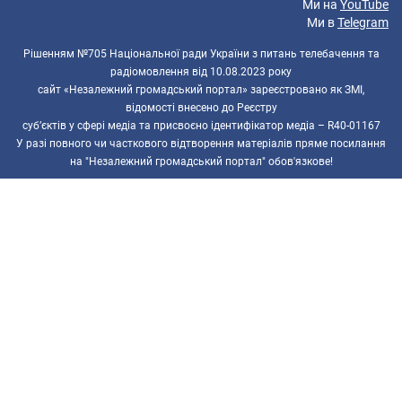
Ми на
YouTube
Ми в
Telegram
Рішенням №705 Національної ради України з питань телебачення та
радіомовлення від 10.08.2023 року
сайт «Незалежний громадський портал» зареєстровано як ЗМІ,
відомості внесено до Реєстру
суб’єктів у сфері медіа та присвоєно ідентифікатор медіа – R40-01167
У разі повного чи часткового відтворення матеріалів пряме посилання
на "Незалежний громадський портал" обов'язкове!