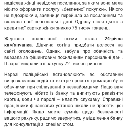
надіслав жінці невідоме посилання, за яким вона мала
нібито оформити послугу «безпечної покупки». Нічого
не підозрюючи, заявниця перейшла за посиланням та
вказала свої персональні дані. Одразу після цього з
кредитної картки жінки зникло 75 тисяч гривень.
Жертвою аналогічної схеми стала
24-річна
кам’янчанка
. Дівчина хотіла придбати волосся на
сайті оголошень. Однак, забула про обачність та
вказала за фішинговим посиланням персональні дані.
Шахраї викрали з її рахунку 72 тисячі гривень.
Наразі поліцейські встановлюють всі обставини
вищевказаних подій та вкотре просять громадян бути
обачними при спілкуванні з незнайомцями. Якщо вам
телефонують нібито із банку та випитують реквізити
картки, коди чи паролі – кладіть слухавку. Справжні
працівники фінансових установ ніколи не просять цієї
інформації. Якщо маєте сумнів щодо безпечності
вашого рахунку, радимо звернутись у відділення банку
для консультації зі спеціалістом.