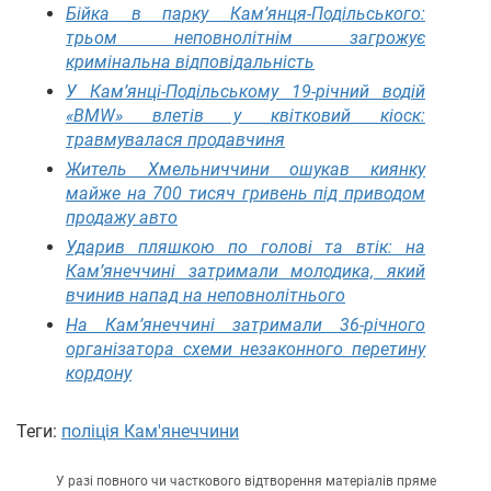
Бійка в парку Кам’янця-Подільського:
трьом неповнолітнім загрожує
кримінальна відповідальність
У Кам’янці-Подільському 19-річний водій
«BMW» влетів у квітковий кіоск:
травмувалася продавчиня
Житель Хмельниччини ошукав киянку
майже на 700 тисяч гривень під приводом
продажу авто
Ударив пляшкою по голові та втік: на
Кам’янеччині затримали молодика, який
вчинив напад на неповнолітнього
На Кам’янеччині затримали 36-річного
організатора схеми незаконного перетину
кордону
Теги:
поліція Кам'янеччини
У разі повного чи часткового відтворення матеріалів пряме