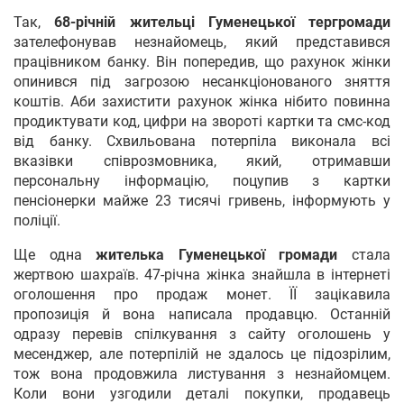
Так,
68-річній жительці Гуменецької тергромади
зателефонував незнайомець, який представився
працівником банку. Він попередив, що рахунок жінки
опинився під загрозою несанкціонованого зняття
коштів. Аби захистити рахунок жінка нібито повинна
продиктувати код, цифри на звороті картки та смс-код
від банку. Схвильована потерпіла виконала всі
вказівки співрозмовника, який, отримавши
персональну інформацію, поцупив з картки
пенсіонерки майже 23 тисячі гривень, інформують у
поліції.
Ще одна
жителька Гуменецької громади
стала
жертвою шахраїв. 47-річна жінка знайшла в інтернеті
оголошення про продаж монет. ЇЇ зацікавила
пропозиція й вона написала продавцю. Останній
одразу перевів спілкування з сайту оголошень у
месенджер, але потерпілій не здалось це підозрілим,
тож вона продовжила листування з незнайомцем.
Коли вони узгодили деталі покупки, продавець