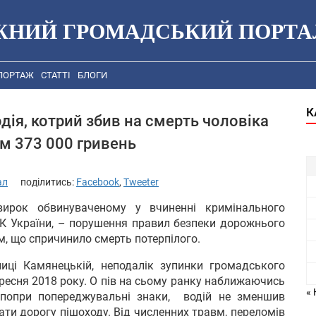
ЖНИЙ ГРОМАДСЬКИЙ ПОРТА
ПОРТАЖ
СТАТТІ
БЛОГИ
К
дія, котрий збив на смерть чоловіка
ям 373 000 гривень
ал
поділитись:
Facebook
,
Tweeter
вирок обвинуваченому у вчиненні кримінального
КК України, – порушення правил безпеки дорожнього
м, що спричинило смерть потерпілого.
иці Камянецькій, неподалік зупинки громадського
ересня 2018 року. О пів на сьому ранку наближаючись
« 
, попри попереджувальні знаки, водій не зменшив
ати дорогу пішоходу. Від численних травм, переломів