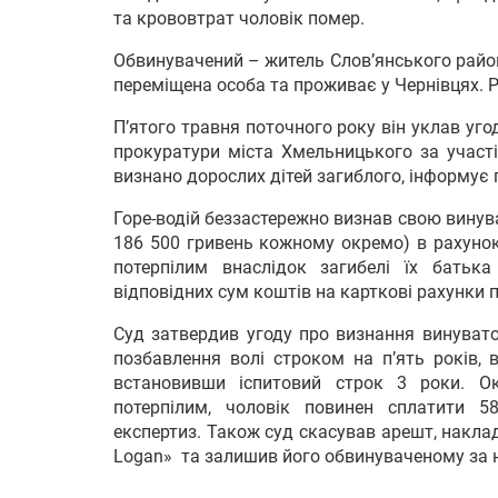
та крововтрат чоловік помер.
Обвинувачений – житель Слов’янського райо
переміщена особа та проживає у Чернівцях. Р
П’ятого травня поточного року він уклав уг
прокуратури міста Хмельницького за участі
визнано дорослих дітей загиблого, інформує 
Горе-водій беззастережно визнав свою винува
186 500 гривень кожному окремо) в рахуно
потерпілим внаслідок загибелі їх бать
відповідних сум коштів на карткові рахунки п
Суд затвердив угоду про визнання винувато
позбавлення волі строком на п’ять років, 
встановивши іспитовий строк 3 роки. О
потерпілим, чоловік повинен сплатити 5
експертиз. Також суд скасував арешт, накла
Logan» та залишив його обвинуваченому за 