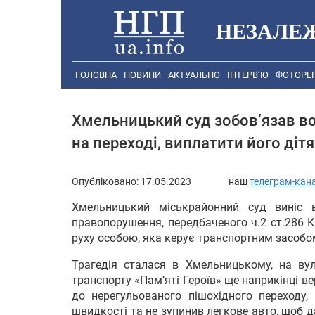
НЕЗАЛЕ
ГОЛОВНА
НОВИНИ
АКТУАЛЬНО
ІНТЕРВ’Ю
ФОТОРЕ
Хмельницький суд зобов’язав во
на переході, виплатити його діт
Опубліковано:
17.05.2023
наш
телеграм-кан
Хмельницький міськрайонний суд виніс 
правопорушення, передбаченого ч.2 ст.286 
руху особою, яка керує транспортним засобо
Трагедія сталася в Хмельницькому, на вул
транспорту «Пам’яті Героїв» ще наприкінці в
до нерегульованого пішохідного переходу
швидкості та не зупинив легкове авто, щоб д