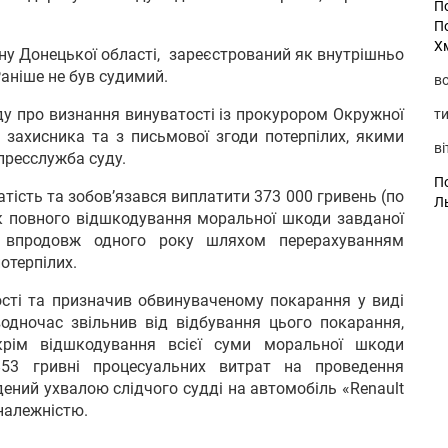
П
П
Х
ну Донецької області, зареєстрований як внутрішньо
аніше не був судимий.
во
оду про визнання винуватості із прокурором Окружної
ти
 захисника та з письмової згоди потерпілих, якими
ві
пресслужба суду.
По
тість та зобов’язався виплатити 373 000 гривень (по
Л
к повного відшкодування моральної шкоди завданої
ка впродовж одного року шляхом перерахуванням
отерпілих.
сті та призначив обвинуваченому покарання у виді
водночас звільнив від відбування цього покарання,
крім відшкодування всієї суми моральної шкоди
853 гривні процесуальних витрат на проведення
дений ухвалою слідчого судді на автомобіль «Renault
належністю.