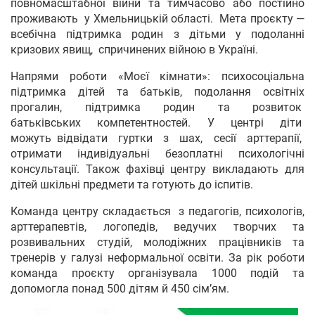
повномасштабної війни та тимчасово або постійно
проживають у Хмельницькій області. Мета проєкту —
всебічна підтримка родин з дітьми у подоланні
кризових явищ, спричинених війною в Україні.
Напрями роботи «Моєї кімнати»: психосоціальна
підтримка дітей та батьків, подолання освітніх
прогалин, підтримка родин та розвиток
батьківських компетентностей. У центрі діти
можуть відвідати гуртки з шах, сесії арттерапії,
отримати індивідуальні безоплатні психологічні
консультації. Також фахівці центру викладають для
дітей шкільні предмети та готують до іспитів.
Команда центру складається з педагогів, психологів,
арттерапевтів, логопедів, ведучих творчих та
розвивальних студій, молодіжних працівників та
тренерів у галузі неформальної освіти. За рік роботи
команда проєкту організувала 1000 подій та
допомогла понад 500 дітям й 450 сім’ям.