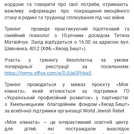
кордони та говорити про свої потреби, отримають
важливу інформацію про покращення емоційного
стану в родині та труднощі спілкування під час війни.
Тренінг проведе практикуючий підлітковий та
сімейний психолог з 10-річним досвідом Тетяна
Матвійчук. Захід відбудеться о 16:00 за адресою вул.
Шевченка, 40\2 (ХФБ «Хесед Бешт»).
Участь у тренінгу безоплатна за умови
попередньої реєстрації за посиланням:
https://forms.office.com/e/DJUaGPHxx0
.
Тренінг проводиться у межах проєкту «Моя
кімната», який втілюється за підтримки ГО
«Український професійний розвиток» у партнерстві
з Хмельницьким благодійним фондом «Хесед Бешт»
за всебічної підтримки організації World Jewish Relief.
«Моя кімната» — це інтерактивний освітній центр
для дітей, які постраждали внаслідок