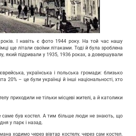
 років. І навіть є фото 1944 року. На той час нашу
імці ще літали своїми літаками. Тоді й була зроблена
у, який підривали у 1935, 1936 роках, а довершували
єврейська, українська і польська громади: близько
та 20% – це були українці й інші національності, хто
елу приходили не тільки місцеві жителі, а й католики
е саме був костел. А тим більше люди не знають, що
ня у парк і назад.
мана ходимо через вівтар костелу, через сам костел.