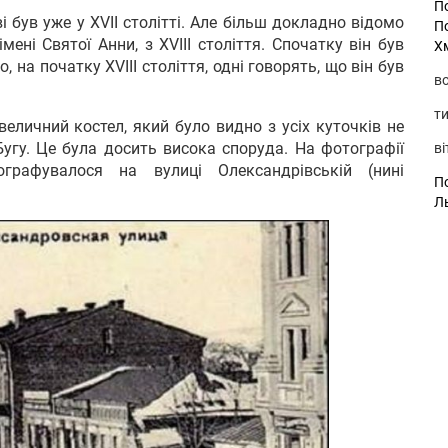
П
і був уже у XVII столітті. Але більш докладно відомо
П
мені Святої Анни, з XVIII століття. Спочатку він був
Х
о, на початку XVIII століття, одні говорять, що він був
во
ти
еличний костел, який було видно з усіх куточків не
 Бугу. Це була досить висока споруда. На фотографії
ві
рафувалося на вулиці Олександрівській (нині
По
Л