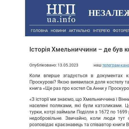
НЕЗАЛЕ
ГОЛОВНА
НОВИНИ
АКТУАЛЬНО
ІНТЕРВ’Ю
ФОТОРЕ
Історія Хмельниччини – де був к
Опубліковано:
13.05.2023
наш
телеграм-кан
Коли вперше згадується в документах к
Проскурові? Якою виявилася доля костелу та
книга «Ще раз про костел Св.Анни у Проскуро
«З історії ми знаємо, що Хмельниччина і Віннич
населені поляками, які були католиками. Ц
турки, котрі займали Поділля з 1672 по 1699 
недобровільне. Звичайно, коли люди тут 
розповідає краєзнавець та співавтор книги 