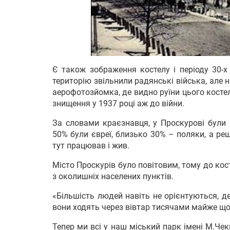
Є також зображення костелу і періоду 30-х
територію звільнили радянські війська, але н
аерофотозйомка, де видно руїни цього костел
знищення у 1937 році аж до війни.
За словами краєзнавця, у Проскурові були 
50% були євреї, близько 30% – поляки, а реш
тут працював і жив.
Місто Проскурів було повітовим, тому до кост
з околишніх населених пунктів.
«Більшість людей навіть не орієнтуються, д
вони ходять через вівтар тисячами майже щод
Тепер ми всі у наш міський парк імені М.Чек