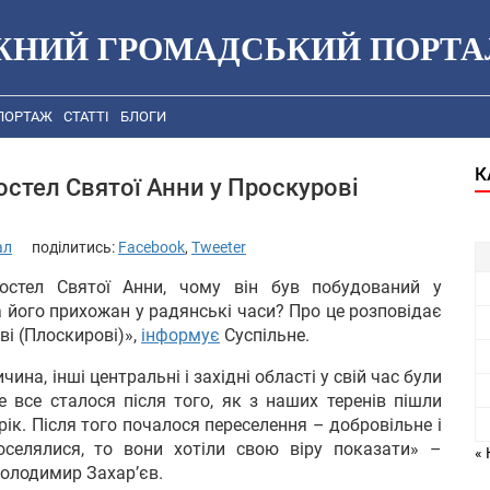
ЖНИЙ ГРОМАДСЬКИЙ ПОРТА
ПОРТАЖ
СТАТТІ
БЛОГИ
К
остел Святої Анни у Проскурові
ал
поділитись:
Facebook
,
Tweeter
остел Святої Анни, чому він був побудований у
 його прихожан у радянські часи? Про це розповідає
ві (Плоскирові)»,
інформує
Суспільне.
ина, інші центральні і західні області у свій час були
е все сталося після того, як з наших теренів пішли
рік. Після того почалося переселення – добровільне і
оселялися, то вони хотіли свою віру показати» –
« 
Володимир Захар’єв.