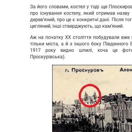
За його словами, костел у тоді ще Плоскиров
про існування костелу, який отримав назву і
дерев’яний, про це є конкретні дані. Після тог
цегляний, інші стверджують, що кам’яний.
Аж на початку ХХ століття побудували вже в
тільки міста, а й з іншого боку Південного
1917 року видно шпилі, хоча це фотог
Проскурівська).