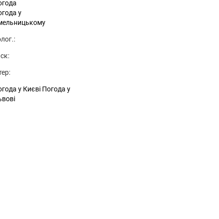
огода
огода у
мельницькому
лог.:
ск:
тер:
года у Києві
Погода у
ьвові