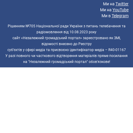
Ми на
Twitter
Ми на
YouTube
Ми в
Telegram
Рішенням №705 Національної ради України з питань телебачення та
радіомовлення від 10.08.2023 року
сайт «Незалежний громадський портал» зареєстровано як ЗМІ,
відомості внесено до Реєстру
суб’єктів у сфері медіа та присвоєно ідентифікатор медіа – R40-01167
У разі повного чи часткового відтворення матеріалів пряме посилання
на "Незалежний громадський портал" обов'язкове!