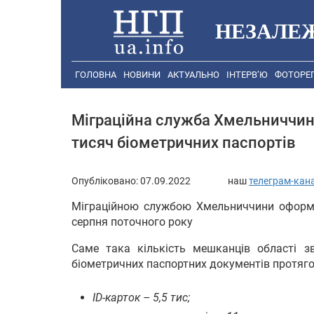
НЕЗАЛЕ
ГОЛОВНА
НОВИНИ
АКТУАЛЬНО
ІНТЕРВ’Ю
ФОТОРЕ
Міграційна служба Хмельниччин
тисяч біометричних паспортів
Опубліковано:
07.09.2022
наш
телеграм-кан
Міграційною службою Хмельниччини оформл
серпня поточного року
Саме така кількість мешканців області з
біометричних паспортних документів протя
ID-карток – 5,5 тис;