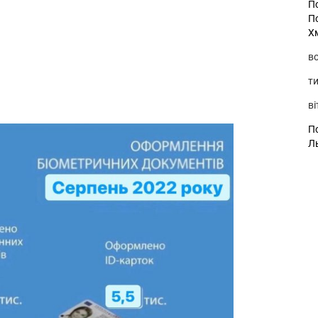
П
П
Х
во
ти
ві
По
Л