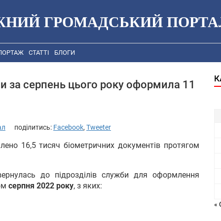
ЖНИЙ ГРОМАДСЬКИЙ ПОРТА
ПОРТАЖ
СТАТТІ
БЛОГИ
К
и за серпень цього року оформила 11
ал
поділитись:
Facebook
,
Tweeter
ено 16,5 тисяч біометричних документів протягом
вернулась до підрозділів служби для оформлення
гом
серпня 2022 року
, з яких:
« 