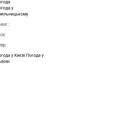
огода
огода у
мельницькому
лог.:
ск:
тер:
года у Києві
Погода у
ьвові