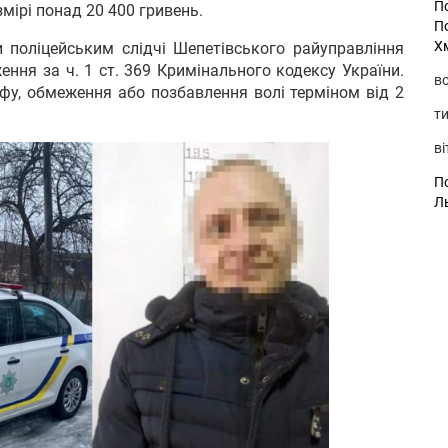
П
мірі понад 20 400 гривень.
П
Х
 поліцейським слідчі Шепетівського райуправління
ення за ч. 1 ст. 369 Кримінального кодексу України.
во
фу, обмеження або позбавлення волі терміном від 2
ти
ві
По
Л