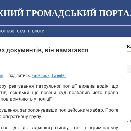
ЖНИЙ ГРОМАДСЬКИЙ ПОРТА
ПОРТАЖ
СТАТТІ
БЛОГИ
К
з документів, він намагався
ал
поділитись:
Facebook
,
Tweeter
ору реагування патрульної поліції виявив водія, що
тів, оскільки ще восени суд позбавив його права
 повідомляють у поліції.
орушення, запропонувавши поліцейським хабар. Проте
о-оперативну групу.
« 
свої дії як адміністративну, так і кримінальну