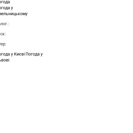
огода
огода у
мельницькому
лог.:
ск:
тер:
года у Києві
Погода у
ьвові