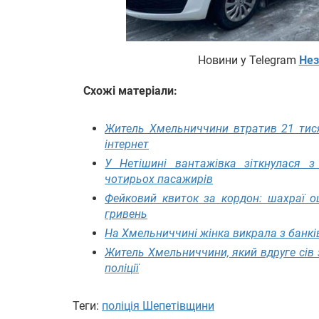
Новини у Telegram
Нез
Схожі матеріали:
Житель Хмельниччини втратив 21 тися
інтернет
У Нетішині вантажівка зіткнулася з
чотирьох пасажирів
Фейковий квиток за кордон: шахраї о
гривень
На Хмельниччині жінка викрала з банкі
Житель Хмельниччини, який вдруге сів 
поліції
Теги:
поліція Шепетівщини