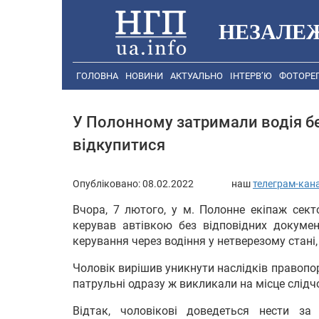
НЕЗАЛЕ
ГОЛОВНА
НОВИНИ
АКТУАЛЬНО
ІНТЕРВ’Ю
ФОТОРЕ
У Полонному затримали водія бе
відкупитися
Опубліковано:
08.02.2022
наш
телеграм-кан
Вчора, 7 лютого, у м. Полонне екіпаж сект
керував автівкою без відповідних докумен
керування через водіння у нетверезому стані,
Чоловік вирішив уникнути наслідків правоп
патрульні одразу ж викликали на місце слідч
Відтак, чоловікові доведеться нести за 