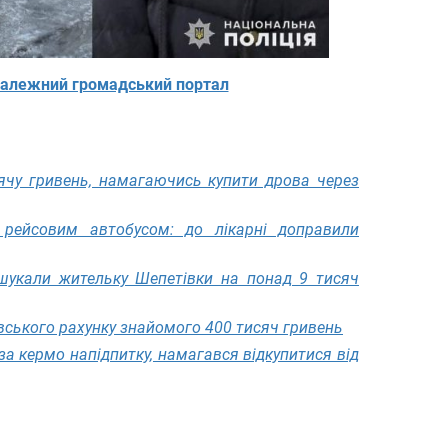
алежний громадський портал
чу гривень, намагаючись купити дрова через
 рейсовим автобусом: до лікарні доправили
шукали жительку Шепетівки на понад 9 тисяч
вського рахунку знайомого 400 тисяч гривень
за кермо напідпитку, намагався відкупитися від