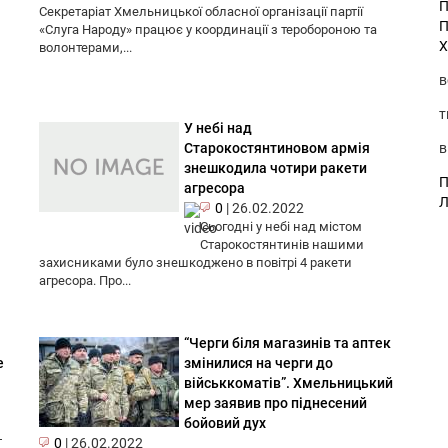
П
Секретаріат Хмельницької обласної організації партії
П
«Слуга Народу» працює у координації з теробороною та
Х
волонтерами,...
в
т
У небі над
в
Старокостянтиновом армія
знешкодила чотири ракети
П
агресора
Л
0
|
26.02.2022
Сьогодні у небі над містом
Старокостянтинів нашими
захисниками було знешкоджено в повітрі 4 ракети
агресора. Про...
“Черги біля магазинів та аптек
е
змінилися на черги до
військкоматів”. Хмельницький
мер заявив про піднесений
бойовий дух
т
0
|
26.02.2022