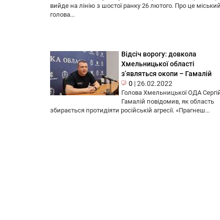
вийде на лінію з шостої ранку 26 лютого. Про це міськи
голова...
Відсіч ворогу: довкола
Хмельницької області
з’являться окопи – Гамалій
0
|
26.02.2022
Голова Хмельницької ОДА Сергі
Гамалій повідомив, як область
збирається протидіяти російській агресії. «Прагнеш...