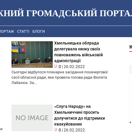
ЖНИЙ ГРОМАДСЬКИЙ ПОРТА
ПОРТАЖ
СТАТТІ
БЛОГИ
Хмельницька облрада
делегувала низку своїх
повноважень військовій
адміністрації
0
|
26.02.2022
Сьогодні відбулося пленарне засідання позачергової
сесії обласної ради, яке провела голова ради Віолета
Лабазюк. За...
«Слуга Народу» на
Хмельниччині просить
долучитися до підтримки
«
евакуйованих
ти
0
|
26.02.2022