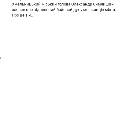
й
Хмельницький міський голова Олександр Симчишин
заявив про піднесений бойовий дух у мешканців міста.
Про це він...
й