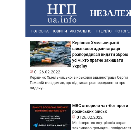
НЕЗАЛЕ
ГОЛОВНА
НОВИНИ
АКТУАЛЬНО
ІНТЕРВ’Ю
ФОТОРЕ
Керівник Хмельницької
військової адміністрації
розпорядився видати зброю
усім, хто прагне захищати
Україну
0
|
26.02.2022
Керівник Хмельницької військової адміністрації Сергій
Гамалій повідомив, що підписав розпорядження про
видачу...
МВС створило чат-бот проти
російських військ
0
|
26.02.2022
Міністерство внутрішніх справ
закликало громадян повідомля