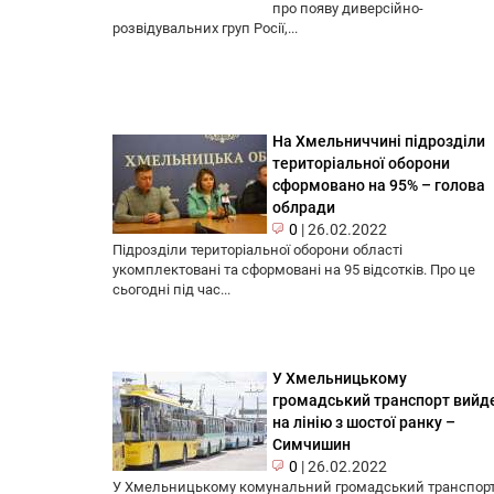
про появу диверсійно-
розвідувальних груп Росії,...
На Хмельниччині підрозділи
територіальної оборони
сформовано на 95% – голова
облради
0
|
26.02.2022
Підрозділи територіальної оборони області
укомплектовані та сформовані на 95 відсотків. Про це
сьогодні під час...
У Хмельницькому
громадський транспорт вийд
на лінію з шостої ранку –
Симчишин
0
|
26.02.2022
У Хмельницькому комунальний громадський транспор