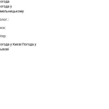
огода
огода у
мельницькому
олог.:
иск:
ітер:
огода у Києві
Погода у
ьвові