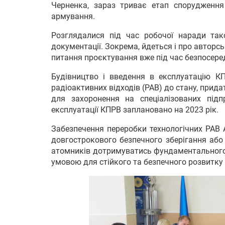
Черненка, зараз триває етап спорудження
армування.
Розглядалися під час робочої наради та
документації. Зокрема, йдеться і про авторс
питання проєктування вже під час безпосере
Будівництво і введення в експлуатацію К
радіоактивних відходів (РАВ) до стану, прида
для захоронення на спеціалізованих під
експлуатації КПРВ заплановано на 2023 рік.
Забезпечення переробки технологічних РАВ 
довгострокового безпечного зберігання або
атомників дотримуватись фундаментального 
умовою для стійкого та безпечного розвитку