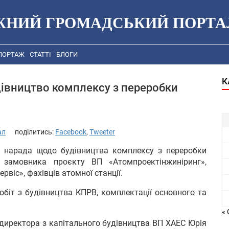
ЖНИЙ ГРОМАДСЬКИЙ ПОРТА
ПОРТАЖ
СТАТТІ
БЛОГИ
К
дівництво комплексу з переробки
ал
поділитись:
Facebook
,
Tweeter
я нарада щодо будівництва комплексу з переробки
і замовника проєкту ВП «Атомпроектінжиніринг»,
іс», фахівців атомної станції.
обіт з будівництва КПРВ, комплектації основного та
« 
о директора з капітального будівництва ВП ХАЕС Юрія