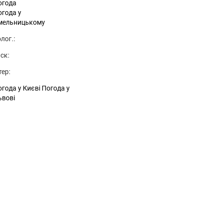
огода
огода у
мельницькому
лог.:
ск:
тер:
года у Києві
Погода у
ьвові