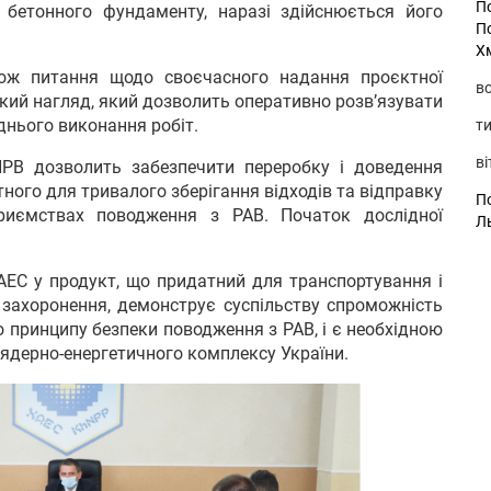
П
 бетонного фундаменту, наразі здійснюється його
П
Х
кож питання щодо своєчасного надання проєктної
во
ький нагляд, який дозволить оперативно розв’язувати
днього виконання робіт.
ти
ві
ПРВ дозволить забезпечити переробку і доведення
тного для тривалого зберігання відходів та відправку
По
приємствах поводження з РАВ. Початок дослідної
Л
АЕС у продукт, що придатний для транспортування і
 захоронення, демонструє суспільству спроможність
принципу безпеки поводження з РАВ, і є необхідною
 ядерно-енергетичного комплексу України.