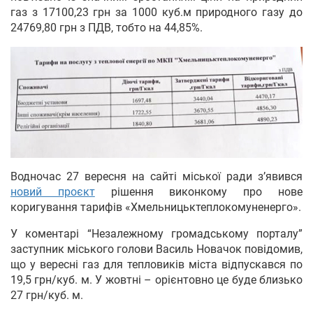
газ з 17100,23 грн за 1000 куб.м природного газу до
24769,80 грн з ПДВ, тобто на 44,85%.
Водночас 27 вересня на сайті міської ради з’явився
новий проєкт
рішення виконкому про нове
коригування тарифів «Хмельницьктеплокомуненерго».
У коментарі “Незалежному громадському порталу”
заступник міського голови Василь Новачок повідомив,
що у вересні газ для тепловиків міста відпускався по
19,5 грн/куб. м. У жовтні – орієнтовно це буде близько
27 грн/куб. м.