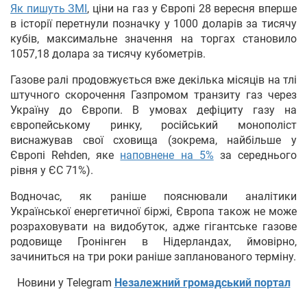
Як пишуть ЗМІ
, ціни на газ у Європі 28 вересня вперше
в історії перетнули позначку у 1000 доларів за тисячу
кубів, максимальне значення на торгах становило
1057,18 долара за тисячу кубометрів.
Газове ралі продовжується вже декілька місяців на тлі
штучного скорочення Газпромом транзиту газ через
Україну до Європи. В умовах дефіциту газу на
європейському ринку, російський монополіст
виснажував свої сховища (зокрема, найбільше у
Європі Rehden, яке
наповнене на 5%
за середнього
рівня у ЄС 71%).
Водночас, як раніше пояснювали аналітики
Української енергетичної біржі, Європа також не може
розраховувати на видобуток, адже гігантське газове
родовище Гронінген в Нідерландах, ймовірно,
зачиниться на три роки раніше запланованого терміну.
Новини у Telegram
Незалежний громадський портал