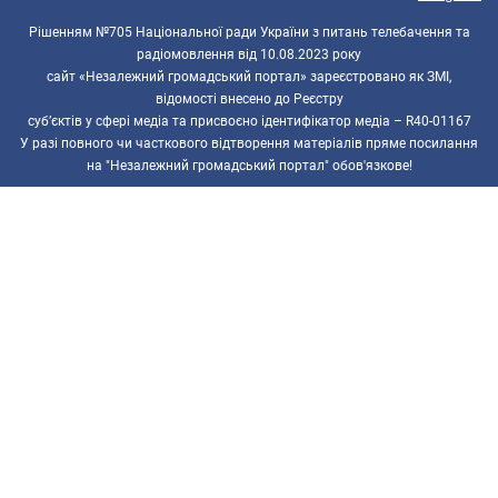
Рішенням №705 Національної ради України з питань телебачення та
радіомовлення від 10.08.2023 року
сайт «Незалежний громадський портал» зареєстровано як ЗМІ,
відомості внесено до Реєстру
суб’єктів у сфері медіа та присвоєно ідентифікатор медіа – R40-01167
У разі повного чи часткового відтворення матеріалів пряме посилання
на "Незалежний громадський портал" обов'язкове!