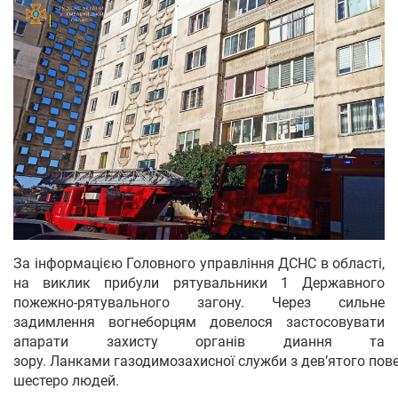
За інформацією Головного управління ДСНС в області,
на виклик прибули рятувальники 1 Державного
пожежно-рятувального загону. Через сильне
задимлення вогнеборцям довелося застосовувати
апарати захисту органів диання та
зору. Ланками газодимозахисної служби з дев’ятого пов
шестеро людей.