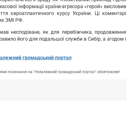
масової інформації країни-агресора «герой» висловив
ття євроатлантичного курсу України. Ці коментарі
их ЗМІ РФ.
мав несподіване, як для перебіжчика, продовження
равило його для подальшої служби в Сибір, а згодом і
алежний громадський портал
пряме посилання на "Незалежний громадський портал" обов'язкове!