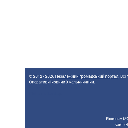
© 2012 - 2026
Незалежний громадський портал
. Всі
Оперативні новини Хмельниччини.
42 queries in 0,177 seconds.
Platform: Desktop.
Рішенням №70
сайт «Н