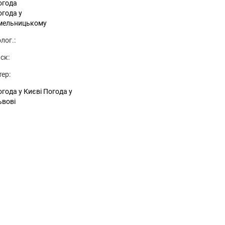
огода
огода у
мельницькому
лог.:
ск:
тер:
года у Києві
Погода у
ьвові