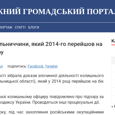
ЖНИЙ ГРОМАДСЬКИЙ ПОРТА
ПОРТАЖ
СТАТТІ
БЛОГИ
К
ьниччини, який 2014-го перейшов на
ру
ал
поділитись:
Facebook
,
Tweeter
сті зібрала докази злочинної діяльності колишнього
ницької області), який у 2014 році перейшов на бік
разі колишньому офіцеру повідомлено про підозру за
кодексу України. Проводяться інші процесуальні дії.
« 
оку, під час захоплення російськими окупаційними