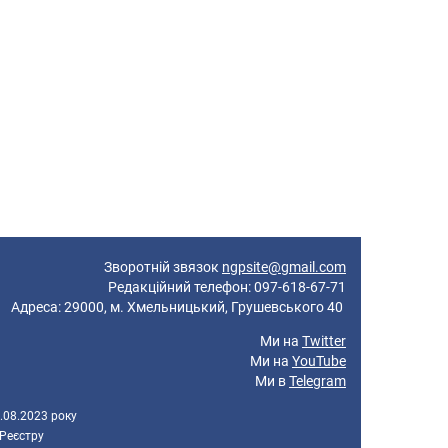
Зворотній звязок
ngpsite@gmail.com
Редакційний телефон: 097-618-67-71
реса: 29000, м. Хмельницький, Грушевського 40
Ми на
Twitter
Ми на
YouTube
Ми в
Telegram
.08.2023 року
 Реєстру