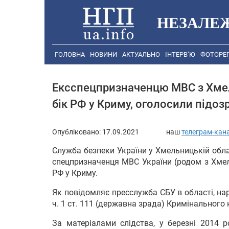
НЕЗАЛЕ
ГОЛОВНА
НОВИНИ
АКТУАЛЬНО
ІНТЕРВ’Ю
ФОТОРЕ
Ексспецпризначенцю МВС з Хмел
бік РФ у Криму, оголосили підоз
Опубліковано:
17.09.2021
наш
телеграм-кан
Служба безпеки України у Хмельницькій обла
спецпризначенця МВС України (родом з Хмель
РФ у Криму.
Як повідомляє пресслужба СБУ в області, на
ч. 1 ст. 111 (державна зрада) Кримінального 
За матеріалами слідства, у березні 2014 р