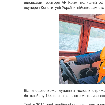
військами території АР Крим, колишній офі
всупереч Конституції України, військовим ста
Від «нового командування» чоловік отрим
батальйону 144-го спеціального моторизовано
Тоді, у 2014 році, російські пропагандисти 