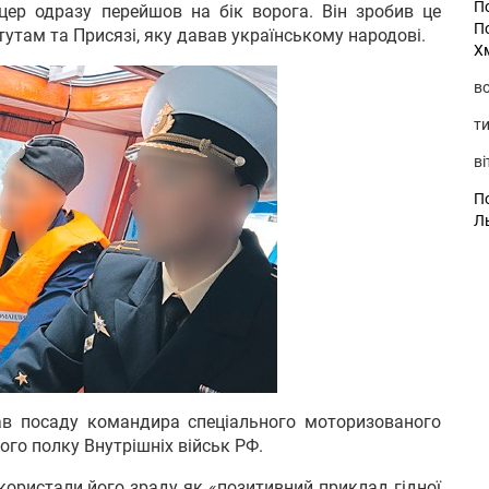
П
цер одразу перейшов на бік ворога. Він зробив це
П
тутам та Присязі, яку давав українському народові.
Х
во
ти
ві
По
Л
ав посаду командира спеціального моторизованого
го полку Внутрішніх військ РФ.
використали його зраду як «позитивний приклад гідної