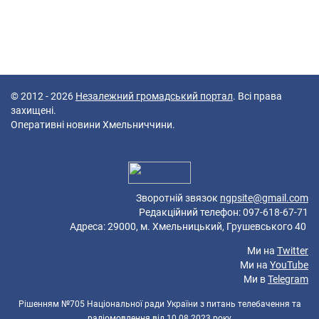
© 2012 - 2026
Незалежний громадський портал
. Всі права
захищені.
Оперативні новини Хмельниччини.
38 queries in 0,081 seconds.
Platform: Mobile.
Зворотній звязок
ngpsite@gmail.com
Редакційний телефон: 097-618-67-71
Адреса: 29000, м. Хмельницький, Грушевського 40
Ми на
Twitter
Ми на
YouTube
Ми в
Telegram
Рішенням №705 Національної ради України з питань телебачення та
радіомовлення від 10.08.2023 року