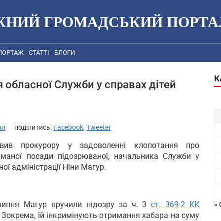
ЖНИЙ ГРОМАДСЬКИЙ ПОРТА
ПОРТАЖ
СТАТТІ
БЛОГИ
К
 обласної Служби у справах дітей
ал
поділитись:
Facebook
,
Tweeter
овив прокурору у задоволенні клопотання про
йманої посади підозрюваної, начальника Служби у
ої адміністрації Ніни Магур.
липня Магур вручили підозру за ч. 3
ст. 369-2 КК
« 
 Зокрема, їй інкримінують отримання хабара на суму