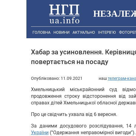
НЕЗАЛЕ
ГОЛОВНА
НОВИНИ
АКТУАЛЬНО
ІНТЕРВ’Ю
ФОТОРЕ
Хабар за усиновлення. Керівниця
повертається на посаду
Опубліковано:
11.09.2021
наш
телеграм-кан
Хмельницький міськрайонний суд відм
продовження строку відсторонення від за
справах дітей Хмельницької обласної державн
Про це свідчить ухвала від 6 вересня.
За даними досудового розслідування, 14 
України
(“Одержання неправомірної вигоди”).