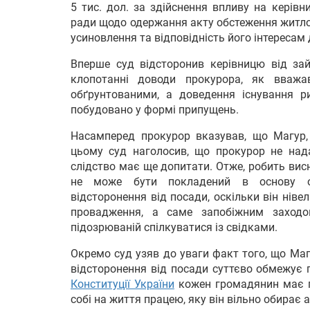
5 тис. дол. за здійснення впливу на керів
ради щодо одержання акту обстеження житло
усиновлення та відповідність його інтересам 
Вперше суд відсторонив керівницю від за
клопотанні доводи прокурора, як вва
обґрунтованими, а доведення існування ри
побудовано у формі припущень.
Насамперед прокурор вказував, що Магур,
цьому суд наголосив, що прокурор не нада
слідство має ще допитати. Отже, робить вис
не може бути покладений в основу об
відсторонення від посади, оскільки він ні
провадження, а саме запобіжним заходо
підозрюваній спілкуватися із свідками.
Окремо суд узяв до уваги факт того, що Ма
відсторонення від посади суттєво обмежує 
Конституції України
кожен громадянин має п
собі на життя працею, яку він вільно обирає 