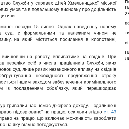
П
ництво Служби у справах дітей Хмельницької міської
П
вих умов та в подальшому висновку про доцільність
Х
дитини.
во
йманої посади 15 липня. Однак наведені у новому
жав суд, є формальними та належним чином не
ти
зику, на який міститься посилання в клопотанні,
ві
По
 вийшовши на роботу, впливатиме на свідків. При
Л
в переліку осіб з числа працівників Служби, яких
новок суд, лише ризик незаконного впливу на свідків
ґрунтування необхідності продовження строку
велюється іншим заходом забезпечення кримінального
м із покладенням обов`язку, який перешкоджає
гур тривалий час немає джерела доходу. Подальше її
право підозрюваної на працю, оскільки згідно
ст. 43
раво на працю, що включає можливість заробляти
або на яку вільно погоджується.