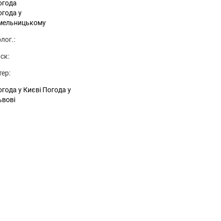
огода
огода у
мельницькому
лог.:
ск:
тер:
года у Києві
Погода у
ьвові