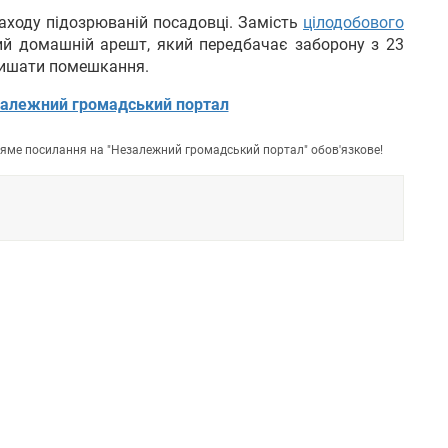
заходу підозрюваній посадовці. Замість
цілодобового
ий домашній арешт, який передбачає заборону з 23
залишати помешкання.
алежний громадський портал
пряме посилання на "Незалежний громадський портал" обов'язкове!