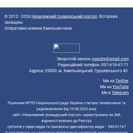
© 2012 - 2026
Незалежний громадський портал
. Всі права
захищені.
Оперативні новини Хмельниччини.
38 queries in 0,083 seconds.
Platform: Mobile.
Зворотній звязок
ngpsite@gmail.com
Редакційний телефон: 097-618-67-71
Адреса: 29000, м. Хмельницький, Грушевського 40
Ми на
Twitter
Ми на
YouTube
Ми в
Telegram
Рішенням №705 Національної ради України з питань телебачення та
радіомовлення від 10.08.2023 року
сайт «Незалежний громадський портал» зареєстровано як ЗМІ,
відомості внесено до Реєстру
суб’єктів у сфері медіа та присвоєно ідентифікатор медіа – R40-01167
У разі повного чи часткового відтворення матеріалів пряме посилання