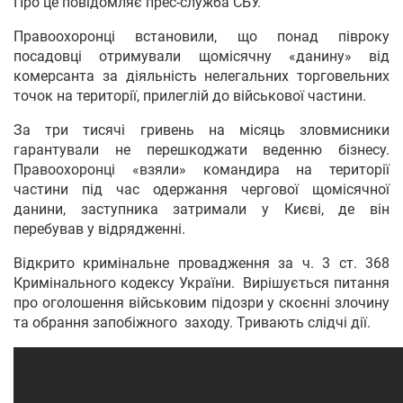
Про це повідомляє прес-служба СБУ.
Правоохоронці встановили, що понад півроку
посадовці отримували щомісячну «данину» від
комерсанта за діяльність нелегальних торговельних
точок на території, прилеглій до військової частини.
За три тисячі гривень на місяць зловмисники
гарантували не перешкоджати веденню бізнесу.
Правоохоронці «взяли» командира на території
частини під час одержання чергової щомісячної
данини, заступника затримали у Києві, де він
перебував у відрядженні.
Відкрито кримінальне провадження за ч. 3 ст. 368
Кримінального кодексу України. Вирішується питання
про оголошення військовим підозри у скоєнні злочину
та обрання запобіжного заходу. Тривають слідчі дії.