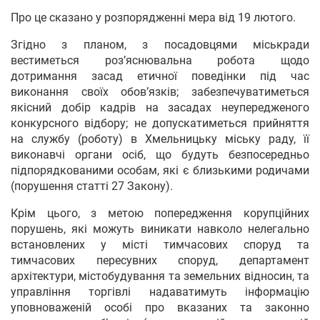
Про це сказано у розпорядженні мера від 19 лютого.
Згідно з планом, з посадовцями міськради
вестиметься роз’яснювальна робота щодо
дотримання засад етичної поведінки під час
виконання своїх обов’язків; забезпечуватиметься
якісний добір кадрів на засадах неупередженого
конкурсного відбору; не допускатиметься прийняття
на службу (роботу) в Хмельницьку міську раду, її
виконавчі органи осіб, що будуть безпосередньо
підпорядкованими особам, які є близькими родичами
(порушення статті 27 Закону).
Крім цього, з метою попередження корупційних
порушень, які можуть виникати навколо нелегально
встановлених у місті тимчасових споруд та
тимчасових пересувних споруд, департамент
архітектури, містобудування та земельних відносин, та
управління торгівлі надаватимуть інформацію
уповноваженій особі про вказаних та законно