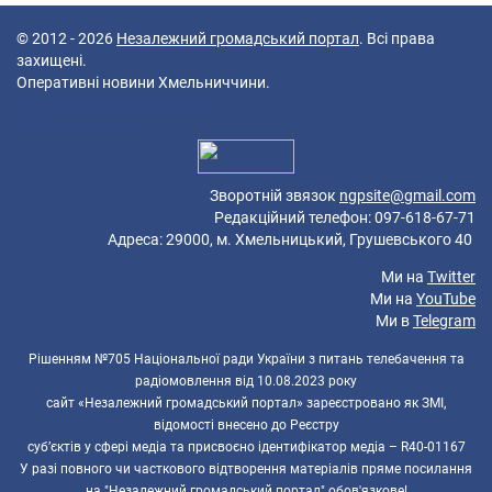
© 2012 - 2026
Незалежний громадський портал
. Всі права
захищені.
Оперативні новини Хмельниччини.
38 queries in 0,065 seconds.
Platform: Mobile.
Зворотній звязок
ngpsite@gmail.com
Редакційний телефон: 097-618-67-71
Адреса: 29000, м. Хмельницький, Грушевського 40
Ми на
Twitter
Ми на
YouTube
Ми в
Telegram
Рішенням №705 Національної ради України з питань телебачення та
радіомовлення від 10.08.2023 року
сайт «Незалежний громадський портал» зареєстровано як ЗМІ,
відомості внесено до Реєстру
суб’єктів у сфері медіа та присвоєно ідентифікатор медіа – R40-01167
У разі повного чи часткового відтворення матеріалів пряме посилання
на "Незалежний громадський портал" обов'язкове!