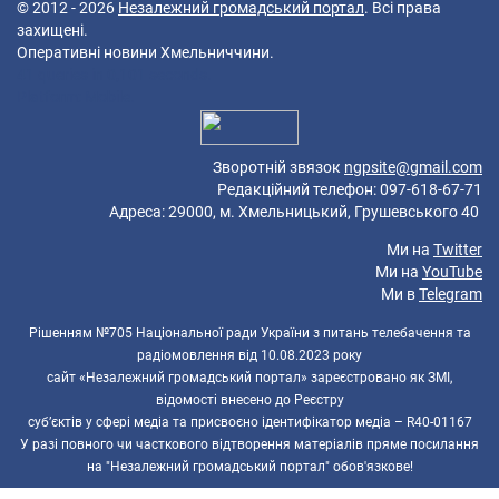
© 2012 - 2026
Незалежний громадський портал
. Всі права
захищені.
Оперативні новини Хмельниччини.
41 queries in 0,101 seconds.
Platform: Mobile.
Зворотній звязок
ngpsite@gmail.com
Редакційний телефон: 097-618-67-71
Адреса: 29000, м. Хмельницький, Грушевського 40
Ми на
Twitter
Ми на
YouTube
Ми в
Telegram
Рішенням №705 Національної ради України з питань телебачення та
радіомовлення від 10.08.2023 року
сайт «Незалежний громадський портал» зареєстровано як ЗМІ,
відомості внесено до Реєстру
суб’єктів у сфері медіа та присвоєно ідентифікатор медіа – R40-01167
У разі повного чи часткового відтворення матеріалів пряме посилання
на "Незалежний громадський портал" обов'язкове!