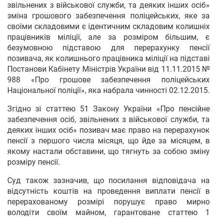
звільнених з військової служби, та деяких інших осіб»
зміна грошового забезпечення поліцейських, яке за
своїми складовими є ідентичним складовим колишніх
працівників міліції, але за розміром більшим, є
безумовною підставою для перерахунку пенсії
позивача, як колишнього працівника міліції на підставі
Постанови Кабінету Міністрів України від 11.11.2015 №
988 «Про грошове забезпечення поліцейських
Національної поліції», яка набрала чинності 02.12.2015.
Згідно зі статтею 51 Закону України «Про пенсійне
забезпечення осіб, звільнених з військової служби, та
деяких інших осіб» позивач має право на перерахунок
пенсії з першого числа місяця, що йде за місяцем, в
якому настали обставини, що тягнуть за собою зміну
розміру пенсії.
Суд також зазначив, що посилання відповідача на
відсутність коштів на проведення виплати пенсії в
перерахованому розмірі порушує право мирно
володіти своїм майном, гарантоване статтею 1