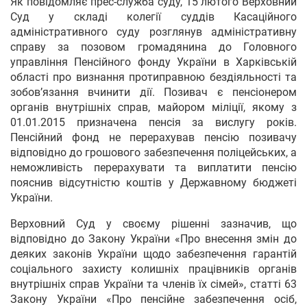
Як повідомляє прес-служба суду, 15 лютого Верховний
Суд у складі колегії суддів Касаційного
адміністративного суду розглянув адміністративну
справу за позовом громадянина до Головного
управління Пенсійного фонду України в Харківській
області про визнання протиправною бездіяльності та
зобов’язання вчинити дії. Позивач є пенсіонером
органів внутрішніх справ, майором міліції, якому з
01.01.2015 призначена пенсія за вислугу років.
Пенсійний фонд не перерахував пенсію позивачу
відповідно до грошового забезпечення поліцейських, а
неможливість перерахувати та виплатити пенсію
пояснив відсутністю коштів у Державному бюджеті
України.
Верховний Суд у своєму рішенні зазначив, що
відповідно до Закону України «Про внесення змін до
деяких законів України щодо забезпечення гарантій
соціального захисту колишніх працівників органів
внутрішніх справ України та членів їх сімей», статті 63
Закону України «Про пенсійне забезпечення осіб,