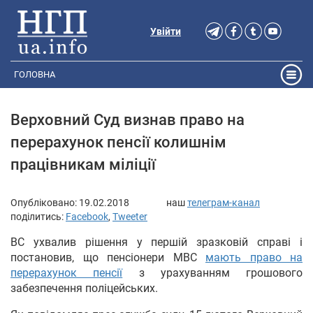
Увійти
ГОЛОВНА
Верховний Суд визнав право на
перерахунок пенсії колишнім
працівникам міліції
Опубліковано:
19.02.2018
наш
телеграм-канал
поділитись:
Facebook
,
Tweeter
ВС ухвалив рішення у першій зразковій справі і
постановив, що пенсіонери МВС
мають право на
перерахунок пенсії
з урахуванням грошового
забезпечення поліцейських.