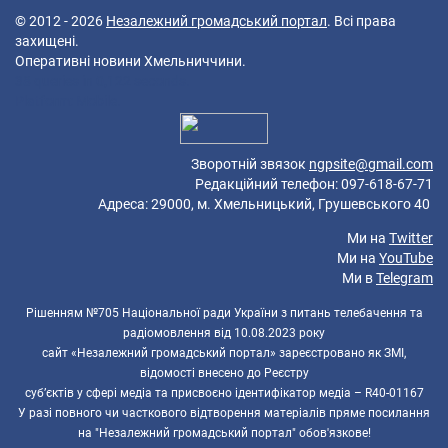
© 2012 - 2026
Незалежний громадський портал
. Всі права
захищені.
Оперативні новини Хмельниччини.
38 queries in 0,122 seconds.
Platform: Mobile.
Зворотній звязок
ngpsite@gmail.com
Редакційний телефон: 097-618-67-71
Адреса: 29000, м. Хмельницький, Грушевського 40
Ми на
Twitter
Ми на
YouTube
Ми в
Telegram
Рішенням №705 Національної ради України з питань телебачення та
радіомовлення від 10.08.2023 року
сайт «Незалежний громадський портал» зареєстровано як ЗМІ,
відомості внесено до Реєстру
суб’єктів у сфері медіа та присвоєно ідентифікатор медіа – R40-01167
У разі повного чи часткового відтворення матеріалів пряме посилання
на "Незалежний громадський портал" обов'язкове!