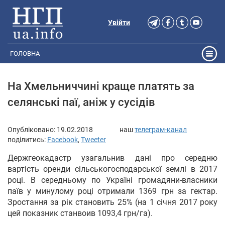
Увійти
ГОЛОВНА
На Хмельниччині краще платять за
селянські паї, аніж у сусідів
Опубліковано:
19.02.2018
наш
телеграм-канал
поділитись:
Facebook
,
Tweeter
Держгеокадастр узагальнив дані про середню
вартість оренди сільськогосподарської землі в 2017
році. В середньому по Україні громадяни-власники
паїв у минулому році отримали 1369 грн за гектар.
Зростання за рік становить 25% (на 1 січня 2017 року
цей показник станвоив 1093,4 грн/га).