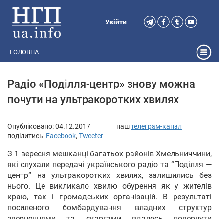
Увійти
ГОЛОВНА
Радіо «Поділля-центр» знову можна
почути на ультракоротких хвилях
Опубліковано:
04.12.2017
наш
телеграм-канал
поділитись:
Facebook
,
Tweeter
З 1 вересня мешканці багатьох районів Хмельниччини,
які слухали передачі українського радіо та “Поділля —
центр” на ультракоротких хвилях, залишились без
нього. Це викликало хвилю обурення як у жителів
краю, так і громадських організацій. В результаті
посиленого бомбардування владних структур
зверненнями та скаргами вдалось повернути