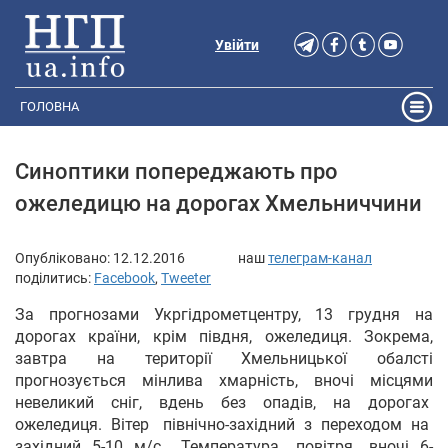
Увійти
ГОЛОВНА
Синоптики попереджають про
ожеледицю на дорогах Хмельниччини
Опубліковано:
12.12.2016
наш
телеграм-канал
поділитись:
Facebook
,
Tweeter
За прогнозами Укргідрометцентру, 13 грудня на
дорогах країни, крім півдня, ожеледиця. Зокрема,
завтра на території Хмельницької обалсті
прогнозується мінлива хмарність, вночі місцями
невеликий сніг, вдень без опадів, на дорогах
ожеледиця.
Вітер північно-західний з переходом на
західний 5-10 м/с. Температура повітря вночі 6-